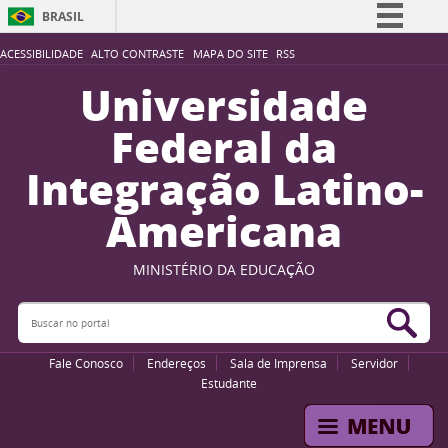
BRASIL
Simplifique!
ACESSIBILIDADE
ALTO CONTRASTE
MAPA DO SITE
RSS
Comunica BR
Universidade
Participe
Federal da
Acesso à informação
Integração Latino-
Legislação
Americana
Canais
MINISTÉRIO DA EDUCAÇÃO
Buscar no portal
Bus
Fale Conosco
Endereços
Sala de Imprensa
Servidor
Estudante