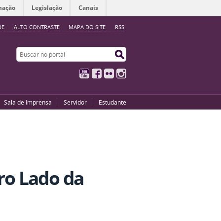
mação
Legislação
Canais
DE
ALTO CONTRASTE
MAPA DO SITE
RSS
Buscar no portal
Buscar no portal
YouTube
Facebook
Flickr
Instagram
Sala de Imprensa
Servidor
Estudante
ro Lado da