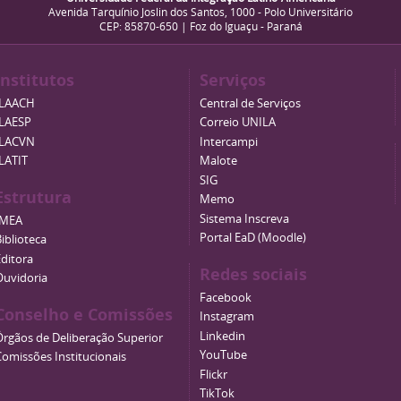
Avenida Tarquínio Joslin dos Santos, 1000 - Polo Universitário
CEP: 85870-650 | Foz do Iguaçu - Paraná
Institutos
Serviços
ILAACH
Central de Serviços
ILAESP
Correio UNILA
ILACVN
Intercampi
ILATIT
Malote
SIG
Estrutura
Memo
Sistema Inscreva
IMEA
Portal EaD (Moodle)
iblioteca
Editora
Redes sociais
Ouvidoria
Facebook
Conselho e Comissões
Instagram
Linkedin
Órgãos de Deliberação Superior
YouTube
Comissões Institucionais
Flickr
TikTok