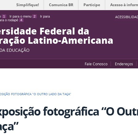
Simplifique!
Comunica BR
Participe
Acesso à infor
do
1
Ir para o menu
2
Ir para
ACESSIBILIDA
para o rodapé
4
rsidade Federal da
ração Latino-Americana
 DA EDUCAÇÃO
Fale Conosco
Endereços
OSIÇÃO FOTOGRÁFICA “O OUTRO LADO DA TAÇA”
xposição fotográfica “O Out
aça”