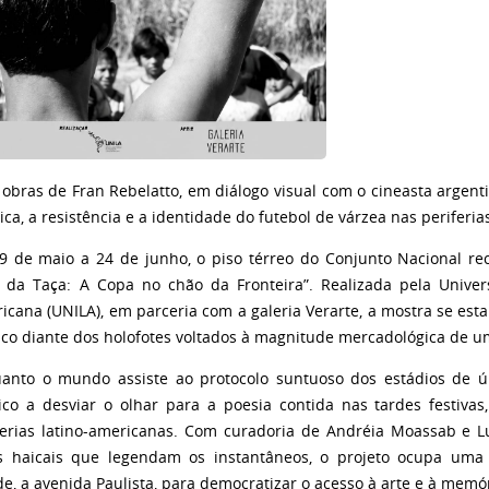
obras de Fran Rebelatto, em diálogo visual com o cineasta argenti
ica, a resistência e a identidade do futebol de várzea nas periferias
9 de maio a 24 de junho, o piso térreo do Conjunto Nacional rec
 da Taça: A Copa no chão da Fronteira”. Realizada pela Univer
icana (UNILA), em parceria com a galeria Verarte, a mostra se est
tico diante dos holofotes voltados à magnitude mercadológica de
anto o mundo assiste ao protocolo suntuoso dos estádios de úl
ico a desviar o olhar para a poesia contida nas tardes festivas
ferias latino-americanas. Com curadoria de Andréia Moassab e 
s haicais que legendam os instantâneos, o projeto ocupa uma
de, a avenida Paulista, para democratizar o acesso à arte e à memó