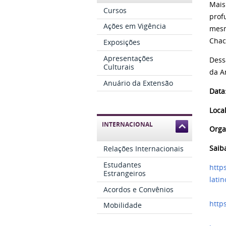
Mais
Cursos
prof
Ações em Vigência
mesm
Chac
Exposições
Apresentações
Dess
Culturais
da A
Anuário da Extensão
Data
Local
INTERNACIONAL
Orga
Saib
Relações Internacionais
Estudantes
http
Estrangeiros
lati
Acordos e Convênios
http
Mobilidade