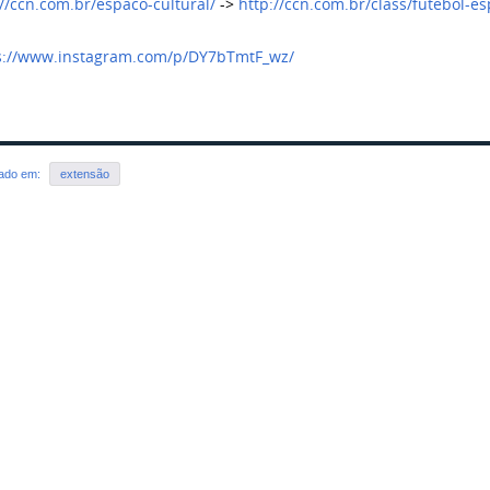
://ccn.com.br/espaco-cultural/
->
http://ccn.com.br/class/futebol-es
s://www.instagram.com/p/DY7bTmtF_wz/
rado em:
extensão