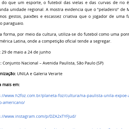
 do que um esporte, o futebol das vielas e das curvas de ri
unda unidade regional. A mostra evidencia que o "peladeiro" de M
os gestos, paixões e escassez criativa que o jogador de uma f
o paraguaio.
a forma, por meio da cultura, utiliza-se do futebol como uma pon
mérica Latina, onde a competição oficial tende a segregar.
:
29 de maio a 24 de junho
:
Conjunto Nacional – Avenida Paulista, São Paulo (SP)
nização:
UNILA e Galeria Verarte
a mais em:
s://www.h2foz.com.br/planeta-foz/cultura/na-paulista-unila-expoe-
no-americano/
s://www.instagram.com/p/DZA2xTYFJud/