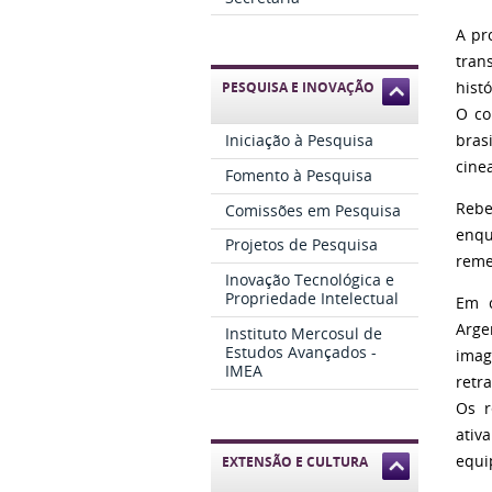
A pr
tran
histó
PESQUISA E INOVAÇÃO
O co
Iniciação à Pesquisa
bras
cine
Fomento à Pesquisa
Rebe
Comissões em Pesquisa
enqu
Projetos de Pesquisa
reme
Inovação Tecnológica e
Propriedade Intelectual
Em c
Arge
Instituto Mercosul de
Estudos Avançados -
imag
IMEA
retr
Os r
ativ
equi
EXTENSÃO E CULTURA