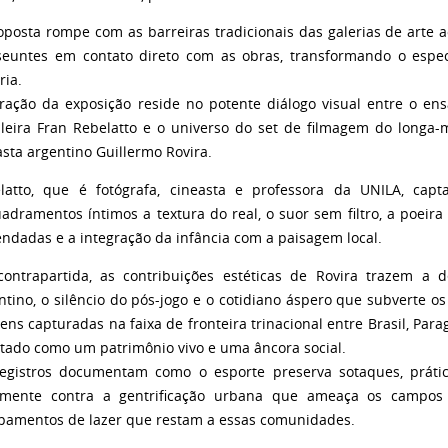
oposta rompe com as barreiras tradicionais das galerias de arte a
seuntes em contato direto com as obras, transformando o espec
ria.
ração da exposição reside no potente diálogo visual entre o ens
ileira Fran Rebelatto e o universo do set de filmagem do longa-
asta argentino Guillermo Rovira.
latto, que é fotógrafa, cineasta e professora da UNILA, capt
adramentos íntimos a textura do real, o suor sem filtro, a poeira
ndadas e a integração da infância com a paisagem local.
ontrapartida, as contribuições estéticas de Rovira trazem a
ntino, o silêncio do pós-jogo e o cotidiano áspero que subverte os 
ens capturadas na faixa de fronteira trinacional entre Brasil, Para
atado como um patrimônio vivo e uma âncora social.
egistros documentam como o esporte preserva sotaques, prática
amente contra a gentrificação urbana que ameaça os campos p
pamentos de lazer que restam a essas comunidades.