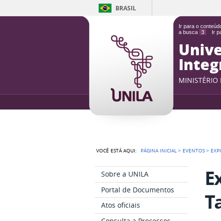
BRASIL
Ir para o conteú
a busca
3
Ir 
Unive
Integ
MINISTÉRIO
VOCÊ ESTÁ AQUI:
PÁGINA INICIAL
>
EVENTOS
>
EXP
E
Sobre a UNILA
Portal de Documentos
T
Atos oficiais
Consulta a Processos