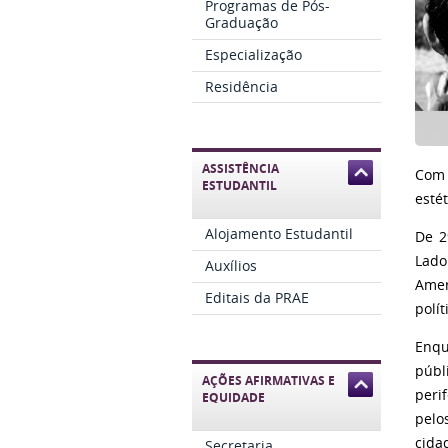
Programas de Pós-
Graduação
Especialização
Residência
ASSISTÊNCIA
Com 
ESTUDANTIL
estét
Alojamento Estudantil
De 2
Lado
Auxílios
Amer
Editais da PRAE
polí
Enqu
públ
AÇÕES AFIRMATIVAS E
peri
EQUIDADE
pelo
cida
Secretaria