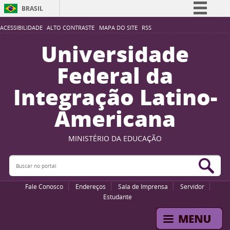
BRASIL
Simplifique!
ACESSIBILIDADE
ALTO CONTRASTE
MAPA DO SITE
RSS
Comunica BR
Universidade
Participe
Federal da
Acesso à informação
Integração Latino-
Legislação
Americana
Canais
MINISTÉRIO DA EDUCAÇÃO
Buscar no portal
Bus
Fale Conosco
Endereços
Sala de Imprensa
Servidor
Estudante