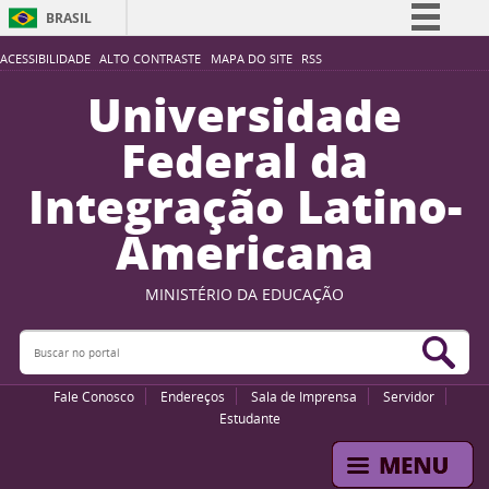
BRASIL
Simplifique!
ACESSIBILIDADE
ALTO CONTRASTE
MAPA DO SITE
RSS
Comunica BR
Universidade
Participe
Federal da
Acesso à informação
Integração Latino-
Legislação
Americana
Canais
MINISTÉRIO DA EDUCAÇÃO
Buscar no portal
Bus
Fale Conosco
Endereços
Sala de Imprensa
Servidor
Estudante