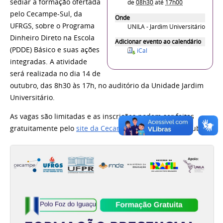
sediar a formação ofertada
de
08h30
até
17h00
pelo Cecampe-Sul, da
Onde
UFRGS, sobre o Programa
UNILA - Jardim Universitário
Dinheiro Direto na Escola
Adicionar evento ao calendário
(PDDE) Básico e suas ações
iCal
integradas. A atividade
será realizada no dia 14 de
outubro, das 8h30 às 17h, no auditório da Unidade Jardim
Universitário.
As vagas são limitadas e as inscrições podem ser feitas
gratuitamente pelo
site da Cecampe-Sul
, até 13 de outubro.