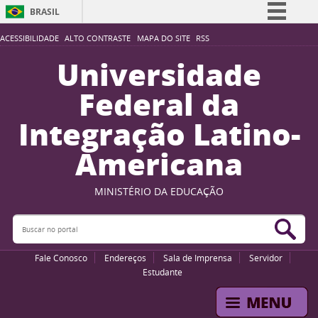
BRASIL
Simplifique!
ACESSIBILIDADE
ALTO CONTRASTE
MAPA DO SITE
RSS
Comunica BR
Universidade
Participe
Federal da
Acesso à informação
Integração Latino-
Legislação
Americana
Canais
MINISTÉRIO DA EDUCAÇÃO
Buscar no portal
Bus
Fale Conosco
Endereços
Sala de Imprensa
Servidor
Estudante