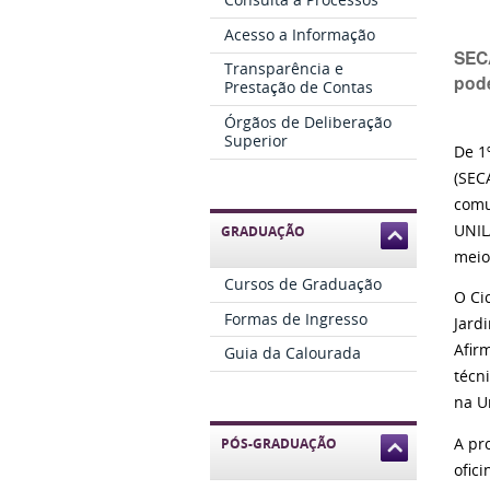
Acesso a Informação
SECA
Transparência e
pode
Prestação de Contas
Órgãos de Deliberação
Superior
De 1
(SEC
comu
UNIL
GRADUAÇÃO
mei
Cursos de Graduação
O Ci
Formas de Ingresso
Jard
Afir
Guia da Calourada
técn
na U
A pr
PÓS-GRADUAÇÃO
ofic