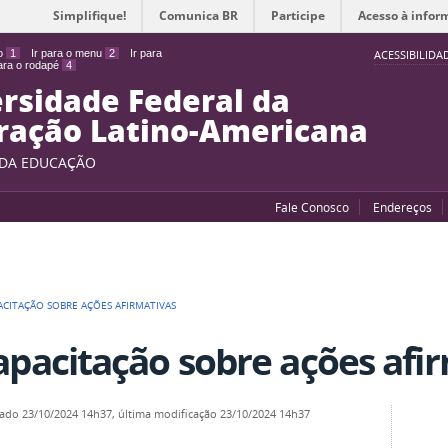
Simplifique!
Comunica BR
Participe
Acesso à infor
do
1
Ir para o menu
2
Ir para
ACESSIBILIDA
para o rodapé
4
rsidade Federal da
ração Latino-Americana
 DA EDUCAÇÃO
Fale Conosco
Endereços
ACITAÇÃO SOBRE AÇÕES AFIRMATIVAS
apacitação sobre ações afi
cado
23/10/2024 14h37,
última modificação
23/10/2024 14h37