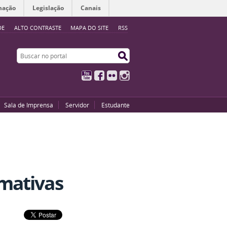
mação
Legislação
Canais
DE
ALTO CONTRASTE
MAPA DO SITE
RSS
Buscar no portal
Buscar no portal
YouTube
Facebook
Flickr
Instagram
Sala de Imprensa
Servidor
Estudante
rmativas