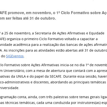
FE promove, em novembro, o 1º Ciclo Formativo sobre Açõ
m ser feitas até 31 de outubro.
º a 25 de novembro, a Secretaria de Ações Afirmativas e Equidade
AFE) organiza o primeiro Ciclo Formativo voltado a capacitar a
nidade acadêmica para a realização das bancas de ações afirmati
A. As inscrições para as atividades estão abertas até 31 de outubro
o do
SIGEventos
.
clo Formativo sobre Ações Afirmativas inicia-se no dia 1º de novemb
im Universitário, com a mesa de abertura que contará com a aprese
mativas da UNILA e do papel da SECAFE. Durante essa sessão, hav
ico-administrativos e discentes, abordando as principais temáticas
niversidade.
ogramação conta, ainda, com três palestras sobre temas gerais liga
inas técnicas temáticas, cada uma conduzida por instrutores(as) es