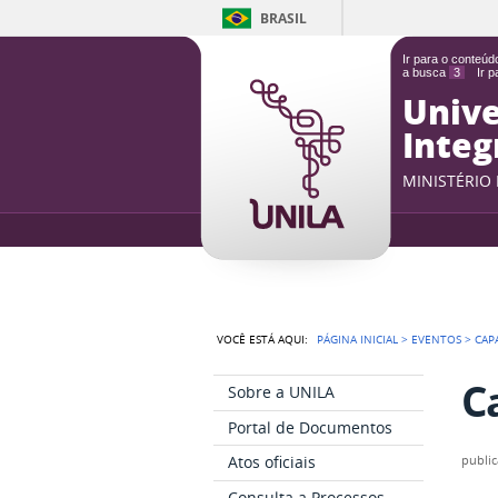
BRASIL
Ir para o conteú
a busca
3
Ir 
Unive
Integ
MINISTÉRIO
VOCÊ ESTÁ AQUI:
PÁGINA INICIAL
>
EVENTOS
>
CAP
C
Sobre a UNILA
Portal de Documentos
Atos oficiais
publi
Consulta a Processos