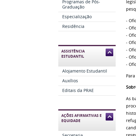
Programas de Pós-
legi
Graduação
pesq
Especialização
- Of
Residência
- Of
- Of
- Of
- Of
ASSISTÊNCIA
ESTUDANTIL
- Of
- Of
Alojamento Estudantil
Para
Auxílios
Sobr
Editais da PRAE
As b
proc
hist
AÇÕES AFIRMATIVAS E
refu
EQUIDADE
cand
Secretaria
resg