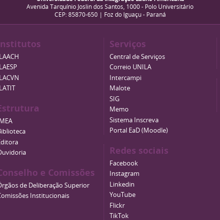
Avenida Tarquínio Joslin dos Santos, 1000 - Polo Universitário
CEP: 85870-650 | Foz do Iguaçu - Paraná
Institutos
Serviços
ILAACH
Central de Serviços
ILAESP
Correio UNILA
ILACVN
Intercampi
ILATIT
Malote
SIG
Estrutura
Memo
Sistema Inscreva
IMEA
Portal EaD (Moodle)
iblioteca
Editora
Redes sociais
Ouvidoria
Facebook
Conselho e Comissões
Instagram
Linkedin
Órgãos de Deliberação Superior
YouTube
Comissões Institucionais
Flickr
TikTok