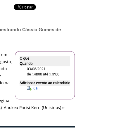
o mestrando Cássio Gomes de
o em
O que
agosto,
Quando
lado
03/08/2021
de
14h00
até
17h00
e
ado na
Adicionar evento ao calendário
iCal
egina
, Andrea Parisi Kern (Unisinos) e