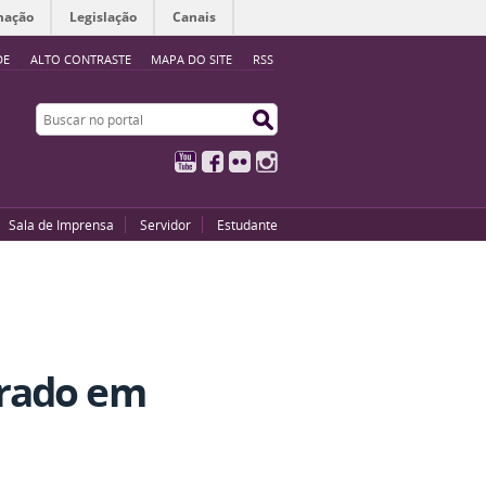
mação
Legislação
Canais
DE
ALTO CONTRASTE
MAPA DO SITE
RSS
Buscar no portal
Buscar no portal
YouTube
Facebook
Flickr
Instagram
Sala de Imprensa
Servidor
Estudante
trado em