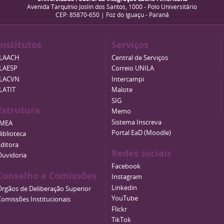
Avenida Tarquínio Joslin dos Santos, 1000 - Polo Universitário
CEP: 85870-650 | Foz do Iguaçu - Paraná
Institutos
Serviços
ILAACH
Central de Serviços
ILAESP
Correio UNILA
ILACVN
Intercampi
ILATIT
Malote
SIG
Estrutura
Memo
Sistema Inscreva
IMEA
Portal EaD (Moodle)
iblioteca
Editora
Redes sociais
Ouvidoria
Facebook
Conselho e Comissões
Instagram
Linkedin
Órgãos de Deliberação Superior
YouTube
Comissões Institucionais
Flickr
TikTok