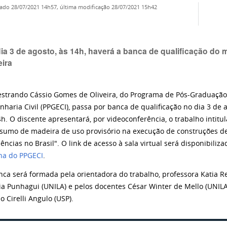
cado
28/07/2021 14h57,
última modificação
28/07/2021 15h42
ia 3 de agosto, às 14h, haverá a banca de qualificação d
eira
strando Cássio Gomes de Oliveira, do Programa de Pós-Graduaçã
nharia Civil (PPGECI), passa por banca de qualificação no dia 3 de 
4h. O discente apresentará, por videoconferência, o trabalho intitu
sumo de madeira de uso provisório na execução de construções d
ências no Brasil". O link de acesso à sala virtual será disponibiliz
na do PPGECI
.
nca será formada pela orientadora do trabalho, professora Katia R
ia Punhagui (UNILA) e pelos docentes César Winter de Mello (UNILA)
o Cirelli Angulo (USP).