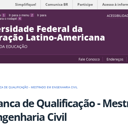
Simplifique!
Comunica BR
Participe
Acesso à infor
do
1
Ir para o menu
2
Ir para
ACESSIBILIDA
para o rodapé
4
rsidade Federal da
ração Latino-Americana
 DA EDUCAÇÃO
Fale Conosco
Endereços
CA DE QUALIFICAÇÃO - MESTRADO EM ENGENHARIA CIVIL
anca de Qualificação - Mes
ngenharia Civil