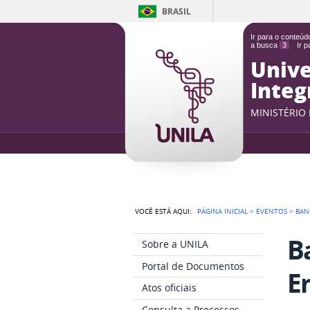
BRASIL
Ir para o conteú
a busca
3
Ir 
Unive
Integ
MINISTÉRIO
VOCÊ ESTÁ AQUI:
PÁGINA INICIAL
>
EVENTOS
>
BAN
B
Sobre a UNILA
Portal de Documentos
E
Atos oficiais
Consulta a Processos