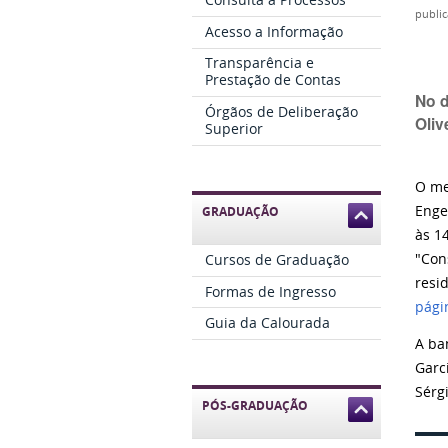
publi
Acesso a Informação
Transparência e
Prestação de Contas
No d
Órgãos de Deliberação
Oliv
Superior
O me
Enge
GRADUAÇÃO
às 1
"Con
Cursos de Graduação
resid
Formas de Ingresso
pági
Guia da Calourada
A ba
Garc
Sérgi
PÓS-GRADUAÇÃO