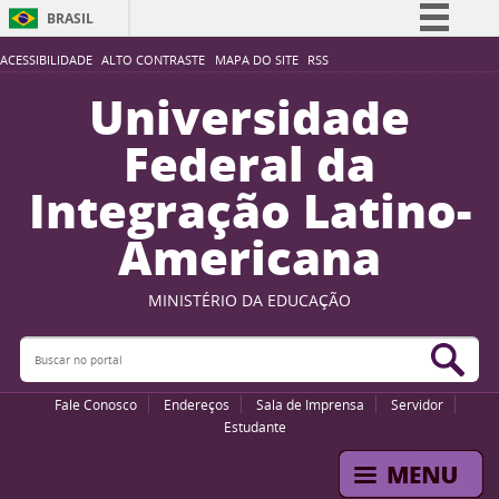
BRASIL
Simplifique!
ACESSIBILIDADE
ALTO CONTRASTE
MAPA DO SITE
RSS
Comunica BR
Universidade
Participe
Federal da
Acesso à informação
Integração Latino-
Legislação
Americana
Canais
MINISTÉRIO DA EDUCAÇÃO
Buscar no portal
Bus
Fale Conosco
Endereços
Sala de Imprensa
Servidor
Estudante