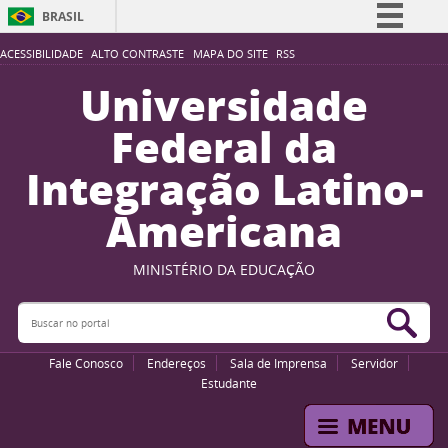
BRASIL
Simplifique!
ACESSIBILIDADE
ALTO CONTRASTE
MAPA DO SITE
RSS
Comunica BR
Universidade
Participe
Federal da
Acesso à informação
Integração Latino-
Legislação
Americana
Canais
MINISTÉRIO DA EDUCAÇÃO
Buscar no portal
Bus
Fale Conosco
Endereços
Sala de Imprensa
Servidor
Estudante