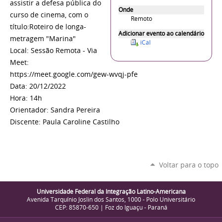
assistir a defesa pública do
Onde
curso de cinema, com o
Remoto
título:Roteiro de longa-
Adicionar evento ao calendário
metragem "Marina"
iCal
Local: Sessão Remota - Via
Meet:
https://meet.google.com/gew-wvqj-pfe
Data: 20/12/2022
Hora: 14h
Orientador: Sandra Pereira
Discente: Paula Caroline Castilho
Voltar para o topo
Universidade Federal da Integração Latino-Americana
Avenida Tarquínio Joslin dos Santos, 1000 - Polo Universitário
CEP: 85870-650 | Foz do Iguaçu - Paraná