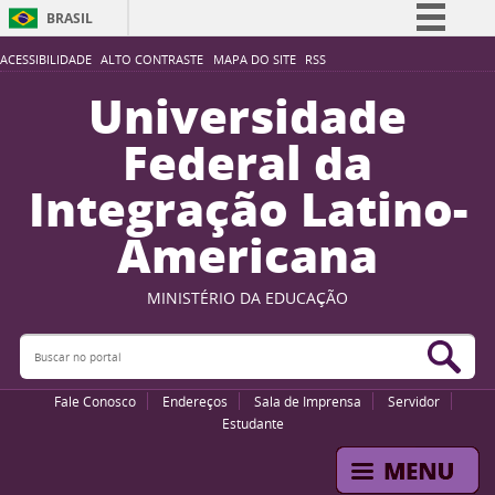
BRASIL
Simplifique!
ACESSIBILIDADE
ALTO CONTRASTE
MAPA DO SITE
RSS
Comunica BR
Universidade
Participe
Federal da
Acesso à informação
Integração Latino-
Legislação
Americana
Canais
MINISTÉRIO DA EDUCAÇÃO
Buscar no portal
Bus
Fale Conosco
Endereços
Sala de Imprensa
Servidor
Estudante