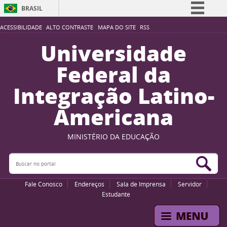
BRASIL
Simplifique!
ACESSIBILIDADE
ALTO CONTRASTE
MAPA DO SITE
RSS
Comunica BR
Universidade
Participe
Federal da
Acesso à informação
Integração Latino-
Legislação
Americana
Canais
MINISTÉRIO DA EDUCAÇÃO
Buscar no portal
Bus
Fale Conosco
Endereços
Sala de Imprensa
Servidor
Estudante