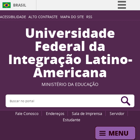
BRASIL
Simplifique!
ACESSIBILIDADE
ALTO CONTRASTE
MAPA DO SITE
RSS
Comunica BR
Universidade
Participe
Federal da
Acesso à informação
Integração Latino-
Legislação
Americana
Canais
MINISTÉRIO DA EDUCAÇÃO
Buscar no portal
Bus
Fale Conosco
Endereços
Sala de Imprensa
Servidor
Estudante