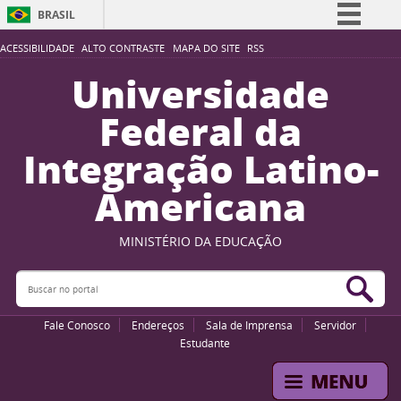
BRASIL
Simplifique!
ACESSIBILIDADE
ALTO CONTRASTE
MAPA DO SITE
RSS
Comunica BR
Universidade
Participe
Federal da
Acesso à informação
Integração Latino-
Legislação
Americana
Canais
MINISTÉRIO DA EDUCAÇÃO
Buscar no portal
Bus
Fale Conosco
Endereços
Sala de Imprensa
Servidor
Estudante