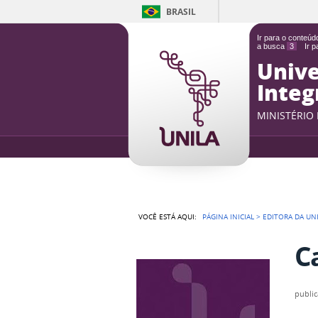
BRASIL
Ir para o conteú
a busca
3
Ir 
Unive
Integ
MINISTÉRIO
VOCÊ ESTÁ AQUI:
PÁGINA INICIAL
>
EDITORA DA UNI
C
publi