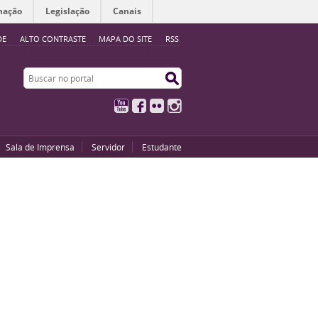
mação
Legislação
Canais
DE
ALTO CONTRASTE
MAPA DO SITE
RSS
Buscar no portal
Buscar no portal
YouTube
Facebook
Flickr
Instagram
Sala de Imprensa
Servidor
Estudante