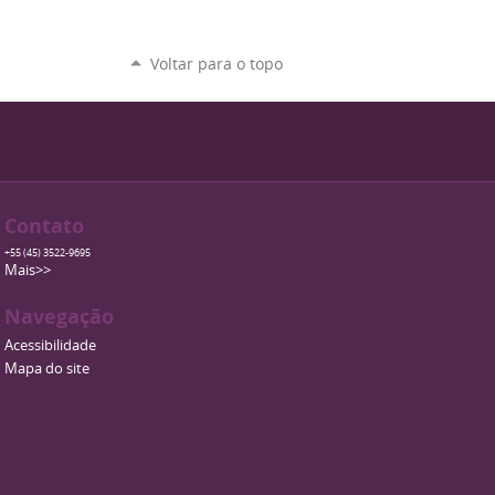
Voltar para o topo
Contato
+55 (45) 3522-9695
Mais>>
Navegação
Acessibilidade
Mapa do site