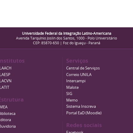
Universidade Federal da Integração Latino-Americana
Avenida Tarquínio Joslin dos Santos, 1000 - Polo Universitário
CEP: 85870-650 | Foz do Iguaçu - Paraná
Institutos
Serviços
ILAACH
Central de Serviços
ILAESP
Correio UNILA
ILACVN
Intercampi
ILATIT
Malote
SIG
Estrutura
Memo
Sistema Inscreva
IMEA
Portal EaD (Moodle)
iblioteca
Editora
Redes sociais
Ouvidoria
Facebook