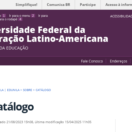
Simplifique!
Comunica BR
Participe
Acesso à infor
do
1
Ir para o menu
2
Ir para
ACESSIBILIDA
para o rodapé
4
rsidade Federal da
ração Latino-Americana
 DA EDUCAÇÃO
Fale Conosco
Endereços
LA | EDUNILA
>
SOBRE
>
CATÁLOGO
atálogo
cado
21/08/2023 15h08,
última modificação
15/04/2025 11h05