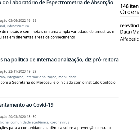
o do Laboratório de Espectrometria de Absorção
146
iten
Orden
cação
03/06/2022 16h58
relevânc
onal
,
infraestrutura
Data (ma
e de metais e semimetais em uma ampla variedade de amostras e
quisas em diferentes áreas de conhecimento
Alfabeti
 na política de internacionalização, diz pró-reitora
cação
22/11/2023 19h29
tão
,
integração
,
internacionalização
,
mobilidade
com a Secretaria do Mercosul e o iniciado com o Instituto Confúcio
rentamento ao Covid-19
cação
20/03/2020 13h30
icina
,
comunidade acadêmica
,
coronavírus
ações para a comunidade acadêmica sobre a prevenção contra o