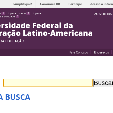
Simplifique!
Comunica BR
Participe
Acesso à infor
do
1
Ir para o menu
2
Ir para
ACESSIBILIDA
para o rodapé
4
rsidade Federal da
ração Latino-Americana
 DA EDUCAÇÃO
Fale Conosco
Endereços
A BUSCA