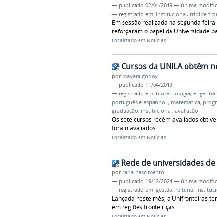
—
publicado
02/04/2019
—
última modifi
— registrado em:
institucional
,
tríplice fro
Em sessão realizada na segunda-feira 
reforçaram o papel da Universidade pa
Localizado em
Notícias
Cursos da UNILA obtêm no
por
mayara.godoy
—
publicado
11/04/2019
— registrado em:
biotecnologia
,
engenhar
português e espanhol
,
matemática
,
progr
graduação
,
institucional
,
avaliação
Os sete cursos recém-avaliados obtiver
foram avaliados
Localizado em
Notícias
Rede de universidades de 
por
carla.nascimento
—
publicado
19/12/2024
—
última modifi
— registrado em:
gestão
,
reitoria
,
instituc
Lançada neste mês, a Unifronteiras tem
em regiões fronteiriças
Localizado em
Notícias