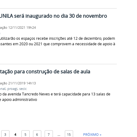
 UNILA será inaugurado no dia 30 de novembro
cação
12/11/2021 19h24
s
 utilizarão os espaços recebe inscrições até 12 de dezembro; podem
ressantes em 2020 ou 2021 que comprovem a necessidade de apoio à
citação para construção de salas de aula
cação
21/11/2019 14h13
onal
,
proagi
,
secic
o da avenida Tancredo Neves e terá capacidade para 13 salas de
e apoio administrativo
3
4
5
6
7
...
15
PRÓXIMO »