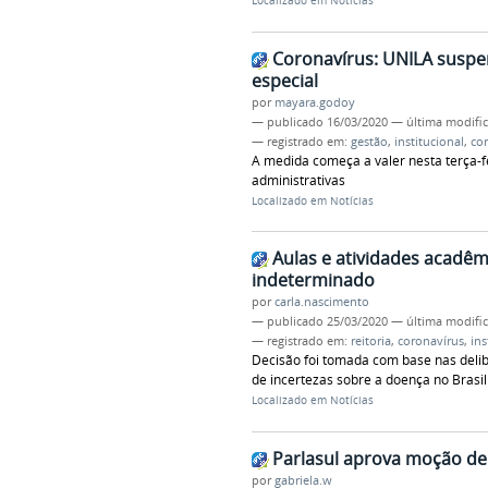
Localizado em
Notícias
Coronavírus: UNILA suspe
especial
por
mayara.godoy
—
publicado
16/03/2020
—
última modifi
— registrado em:
gestão
,
institucional
,
co
A medida começa a valer nesta terça-fei
administrativas
Localizado em
Notícias
Aulas e atividades acadê
indeterminado
por
carla.nascimento
—
publicado
25/03/2020
—
última modifi
— registrado em:
reitoria
,
coronavírus
,
ins
Decisão foi tomada com base nas deli
de incertezas sobre a doença no Brasil
Localizado em
Notícias
Parlasul aprova moção de
por
gabriela.w