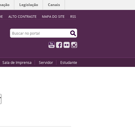
mação
Legislação
Canais
DE
ALTO CONTRASTE
MAPA DO SITE
RSS
Buscar no portal
Buscar no portal
YouTube
Facebook
Flickr
Instagram
Sala de Imprensa
Servidor
Estudante