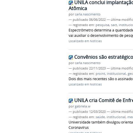
UNILA conclui implantaçã
Atômica
por
carla.nascimento
—
publicado
06/06/2022
—
última modifi
— registrado em:
pesquisa
,
sact
,
instituci
Espectrômetro determina a quantidad
vai auxiliar o desenvolvimento de pes
Localizado em
Notícias
Convênios são estratégicos
por
carla.nascimento
—
publicado
22/11/2023
—
última modifi
— registrado em:
proint
,
institucional
,
ges
Dois dos mais recentes são o assinado 
Localizado em
Notícias
UNILA cria Comitê de Enf
por
gabriela.w
—
publicado
12/03/2020
—
última modifi
— registrado em:
saúde
,
institucional
,
med
Universidade também divulgou orient
Coronavírus