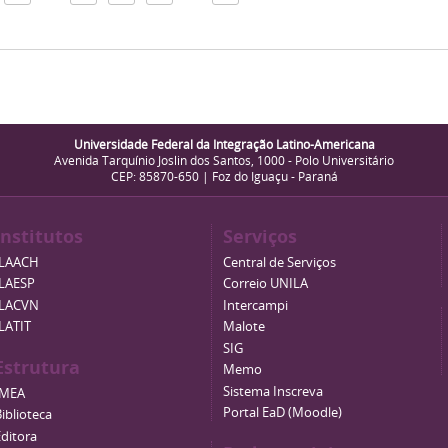
Universidade Federal da Integração Latino-Americana
Avenida Tarquínio Joslin dos Santos, 1000 - Polo Universitário
CEP: 85870-650 | Foz do Iguaçu - Paraná
Institutos
Serviços
ILAACH
Central de Serviços
ILAESP
Correio UNILA
ILACVN
Intercampi
ILATIT
Malote
SIG
Estrutura
Memo
Sistema Inscreva
IMEA
Portal EaD (Moodle)
iblioteca
Editora