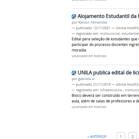
Alojamento Estudantil da
por
Ramon Fernandes
—
publicado
12/11/2021
—
última modifi
— registrado em:
institucional
,
estudante
Edital para seleção de estudantes que
participar do processo discentes ing
moradia
Localizado em
Notícias
UNILA publica edital de li
por
gabriela.w
—
publicado
21/11/2019
—
última modifi
— registrado em:
infraestrutura
,
instituci
Bloco deverá ser construído em terren
aula, além de salas de professores e d
Localizado em
Notícias
« ANTERIOR
1
2