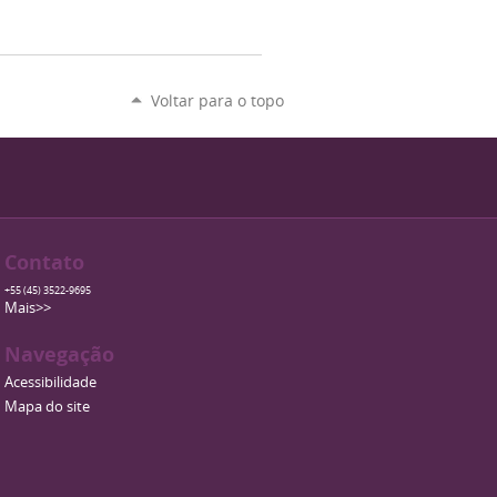
Voltar para o topo
Contato
+55 (45) 3522-9695
Mais>>
Navegação
Acessibilidade
Mapa do site