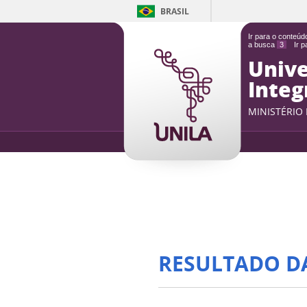
BRASIL
Ir para o conteú
a busca
3
Ir 
Unive
Integ
MINISTÉRIO
RESULTADO D