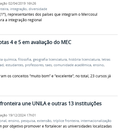
cação
02/04/2019 16h26
nteira
,
integração
,
diversidade
(1º), representantes dos países que integram o Mercosul
ra a integração regional
tas 4 e 5 em avaliação do MEC
ia química
,
filosofia
,
geografia licenciatura
,
história licenciatura
,
letras
ad
,
estudantes
,
professores
,
taes
,
comunidade acadêmica
,
ensino
,
am os conceitos “muito bom” e “excelente”; no total, 23 cursos já
fronteira une UNILA e outras 13 instituições
cação
19/12/2024 17h01
ional
,
ensino
,
pesquisa
,
extensão
,
tríplice fronteira
,
internacionalização
 por objetivo promover e fortalecer as universidades localizadas