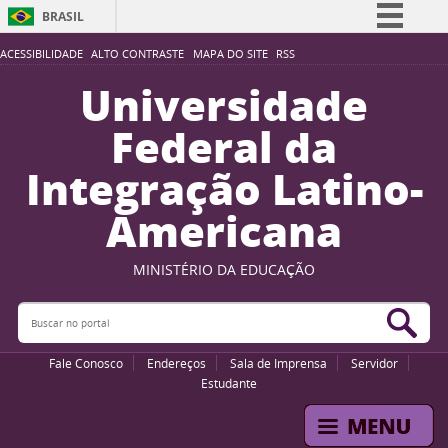
BRASIL
Simplifique!
ACESSIBILIDADE
ALTO CONTRASTE
MAPA DO SITE
RSS
Comunica BR
Universidade
Participe
Federal da
Acesso à informação
Integração Latino-
Legislação
Americana
Canais
MINISTÉRIO DA EDUCAÇÃO
Buscar no portal
Bus
Fale Conosco
Endereços
Sala de Imprensa
Servidor
Estudante