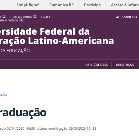
Simplifique!
Comunica BR
Participe
Acesso à infor
do
1
Ir para o menu
2
Ir para
ACESSIBILIDA
para o rodapé
4
rsidade Federal da
ração Latino-Americana
 DA EDUCAÇÃO
Fale Conosco
Endereços
AÇÃO
raduação
cado
02/04/2020 16h38,
última modificação
12/03/2026 10h12