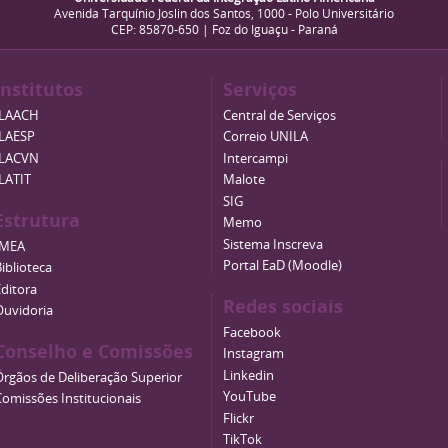
Avenida Tarquínio Joslin dos Santos, 1000 - Polo Universitário
CEP: 85870-650 | Foz do Iguaçu - Paraná
Institutos
Serviços
ILAACH
Central de Serviços
ILAESP
Correio UNILA
ILACVN
Intercampi
ILATIT
Malote
SIG
Estrutura
Memo
Sistema Inscreva
IMEA
Portal EaD (Moodle)
iblioteca
Editora
Redes sociais
Ouvidoria
Facebook
Conselho e Comissões
Instagram
Linkedin
Órgãos de Deliberação Superior
YouTube
Comissões Institucionais
Flickr
TikTok