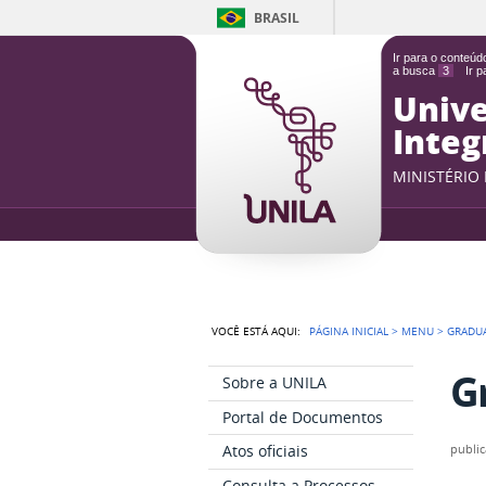
BRASIL
Ir para o conteú
a busca
3
Ir 
Unive
Integ
MINISTÉRIO
VOCÊ ESTÁ AQUI:
PÁGINA INICIAL
>
MENU
>
GRADU
G
Sobre a UNILA
Portal de Documentos
Atos oficiais
publi
Consulta a Processos