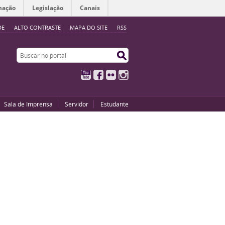
mação
Legislação
Canais
DE
ALTO CONTRASTE
MAPA DO SITE
RSS
Buscar no portal
Buscar no portal
YouTube
Facebook
Flickr
Instagram
Sala de Imprensa
Servidor
Estudante