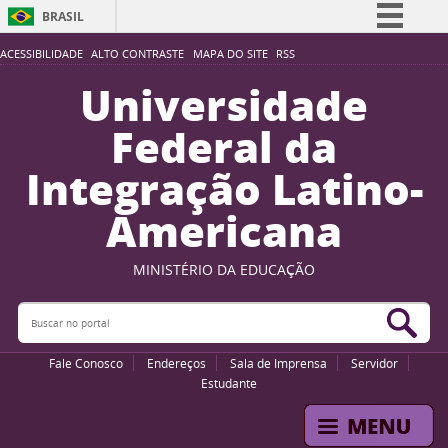
BRASIL
Simplifique!
ACESSIBILIDADE
ALTO CONTRASTE
MAPA DO SITE
RSS
Comunica BR
Universidade
Participe
Federal da
Acesso à informação
Integração Latino-
Legislação
Americana
Canais
MINISTÉRIO DA EDUCAÇÃO
Buscar no portal
Bus
Fale Conosco
Endereços
Sala de Imprensa
Servidor
Estudante