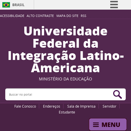
BRASIL
Simplifique!
ACESSIBILIDADE
ALTO CONTRASTE
MAPA DO SITE
RSS
Comunica BR
Universidade
Participe
Federal da
Acesso à informação
Integração Latino-
Legislação
Americana
Canais
MINISTÉRIO DA EDUCAÇÃO
Buscar no portal
Bus
Fale Conosco
Endereços
Sala de Imprensa
Servidor
Estudante