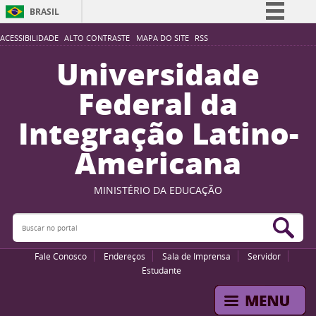
BRASIL
Simplifique!
ACESSIBILIDADE
ALTO CONTRASTE
MAPA DO SITE
RSS
Comunica BR
Universidade
Participe
Federal da
Acesso à informação
Integração Latino-
Legislação
Americana
Canais
MINISTÉRIO DA EDUCAÇÃO
Buscar no portal
Bus
Fale Conosco
Endereços
Sala de Imprensa
Servidor
Estudante