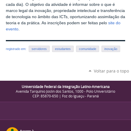
cada dia). O objetivo da atividade é informar sobre o que é
marco legal da inovação, propriedade intelectual e transferência
de tecnologia no âmbito das ICTs, oportunizando assimilação da
teoria e da prática. As inscrições podem ser feitas pelo
site do
evento
.
registrado em:
servidores
estudantes
comunidade
inovação
Voltar para o topo
Universidade Federal da Integração Latino-Americana
Avenida Tarquínio Joslin dos Santos, 1000 - Polo Universitário
CEP: 85870-650 | Foz do Iguaçu - Paraná