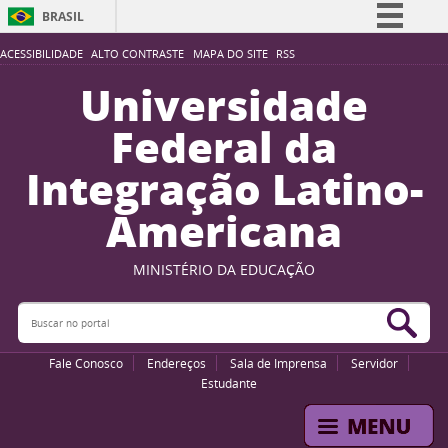
BRASIL
Simplifique!
ACESSIBILIDADE
ALTO CONTRASTE
MAPA DO SITE
RSS
Comunica BR
Universidade
Participe
Federal da
Acesso à informação
Integração Latino-
Legislação
Americana
Canais
MINISTÉRIO DA EDUCAÇÃO
Buscar no portal
Bus
Fale Conosco
Endereços
Sala de Imprensa
Servidor
Estudante