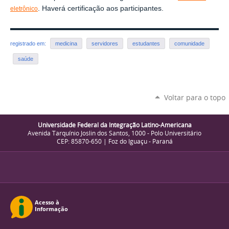
. Haverá certificação aos participantes.
eletrônico
registrado em:
medicina
servidores
estudantes
comunidade
saúde
Voltar para o topo
Universidade Federal da Integração Latino-Americana
Avenida Tarquínio Joslin dos Santos, 1000 - Polo Universitário
CEP: 85870-650 | Foz do Iguaçu - Paraná