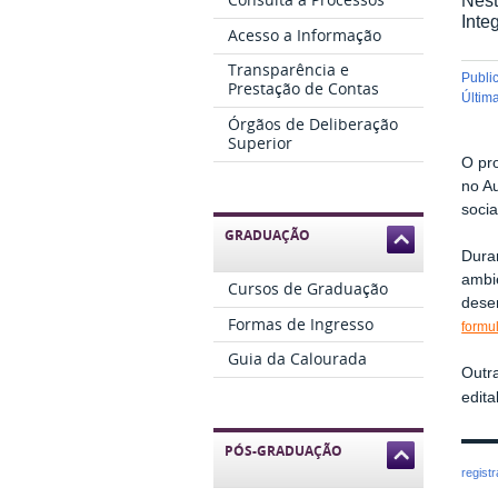
Inte
Acesso a Informação
Transparência e
publ
Prestação de Contas
últi
Órgãos de Deliberação
Superior
O pro
no A
socia
GRADUAÇÃO
Dura
ambie
Cursos de Graduação
desen
Formas de Ingresso
formul
Guia da Calourada
Outr
edita
PÓS-GRADUAÇÃO
regist