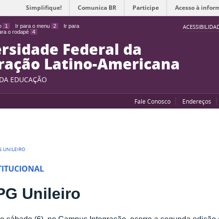
Simplifique!
Comunica BR
Participe
Acesso à infor
do
1
Ir para o menu
2
Ir para
ACESSIBILIDA
para o rodapé
4
rsidade Federal da
ração Latino-Americana
 DA EDUCAÇÃO
Fale Conosco
Endereços
G UNILEIRO
TITUCIONAL
PG Unileiro
e sábado (6), no Campus Integração, ocorre a segunda edição