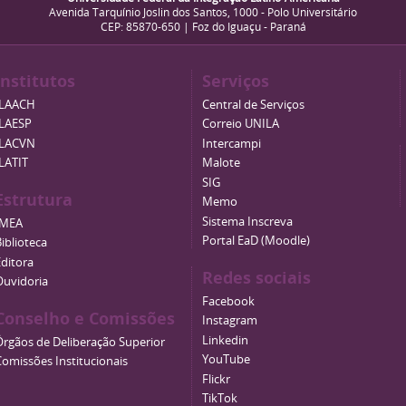
Avenida Tarquínio Joslin dos Santos, 1000 - Polo Universitário
CEP: 85870-650 | Foz do Iguaçu - Paraná
Institutos
Serviços
ILAACH
Central de Serviços
ILAESP
Correio UNILA
ILACVN
Intercampi
ILATIT
Malote
SIG
Estrutura
Memo
Sistema Inscreva
IMEA
Portal EaD (Moodle)
iblioteca
Editora
Redes sociais
Ouvidoria
Facebook
Conselho e Comissões
Instagram
Linkedin
Órgãos de Deliberação Superior
YouTube
Comissões Institucionais
Flickr
TikTok