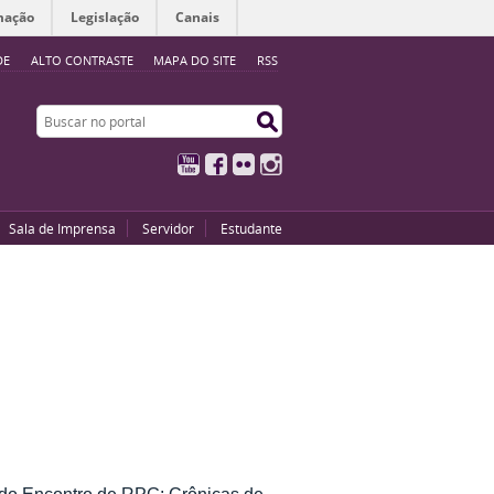
mação
Legislação
Canais
DE
ALTO CONTRASTE
MAPA DO SITE
RSS
Buscar no portal
Buscar no portal
YouTube
Facebook
Flickr
Instagram
Sala de Imprensa
Servidor
Estudante
 do Encontro de RPG: Crônicas de