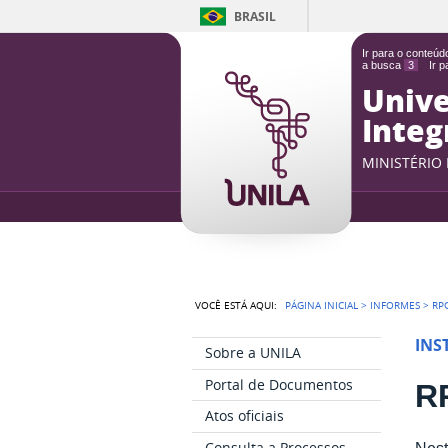
BRASIL
Ir para o conteú
a busca
3
Ir 
Unive
Integ
MINISTÉRIO
VOCÊ ESTÁ AQUI:
PÁGINA INICIAL
>
INFORMES
>
RP
INS
Sobre a UNILA
Portal de Documentos
R
Atos oficiais
Consulta a Processos
Nest