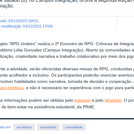
gração.
icado
:
03/12/2025 16h31
,
ma modificação
:
03/12/2025 17h00
jeto “RPG Unileiro” realiza o 2º Encontro de RPG: Crônicas de Integr
uditório Lélia Gonzalez (Campus Integração). Aberto às comunidades 
lização, criatividade narrativa e trabalho colaborativo por meio dos jo
nte a atividade, serão oferecidas diversas mesas de RPG, conduzidas
nte acolhedor e inclusivo. Os participantes poderão vivenciar aventura
volver habilidades como narrativa, tomada de decisão e cooperação. A
, e não é necessário ter experiência com o jogo para partic
ário eletrônico
as informações podem ser obtidas pelo
e pelo
. O pr
Instagram
WhatsApp
l de bem-estar na assistência estudantil, da PRAE.
rado em:
servidores
estudantes
comunidade