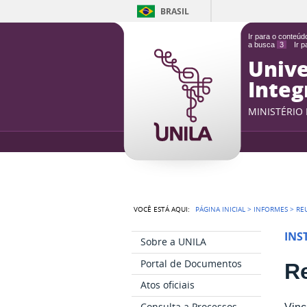
BRASIL
Ir para o conteú
a busca
3
Ir 
Unive
Integ
MINISTÉRIO
VOCÊ ESTÁ AQUI:
PÁGINA INICIAL
>
INFORMES
>
RE
INS
Sobre a UNILA
Portal de Documentos
R
Atos oficiais
Consulta a Processos
Vinc