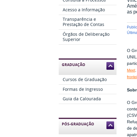
Amér
Acesso a Informação
as p
Transparência e
Prestação de Contas
publ
últi
Órgãos de Deliberação
Superior
O Gr
UNIL
parti
GRADUAÇÃO
Meet
fronte
Cursos de Graduação
Formas de Ingresso
Sobr
Guia da Calourada
O Gr
cont
(CSV
Refu
PÓS-GRADUAÇÃO
de de
apatr