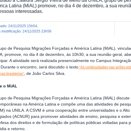
ica Latina (MiAL) promove, no dia 4 de dezembro, a sua reunião
essoas interessadas.
icado
:
24/11/2025 15h54
,
ma modificação
:
24/11/2025 23h56
upo de Pesquisa Migrações Forçadas e América Latina (MiAL), vinculad
A, promove, no dia 4 de dezembro, às 10h30, a sua reunião geral, ab
cipar. A atividade será realizada presencialmente no Campus Integraç
. Durante o encontro, será discutido o texto
“As continuidades nas ações esta
, de João Carlos Silva.
iras brasileiras”
e o MiAL
upo de Pesquisa Migrações Forçadas e América Latina (MiAL) discute 
emporâneas na América Latina e compõe uma das atividades de pesqui
M) na UNILA. A CSVM é uma cooperação entre universidades e o Alto
giados (ACNUR) para promover atividades de ensino, pesquisa e exten
fesa dos direitos e de formulação de políticas públicas voltadas para 
idia e retorno.