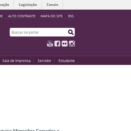
mação
Legislação
Canais
DE
ALTO CONTRASTE
MAPA DO SITE
RSS
Buscar no portal
Buscar no portal
YouTube
Facebook
Flickr
Instagram
Sala de Imprensa
Servidor
Estudante
esquisa Migrações Forçadas e