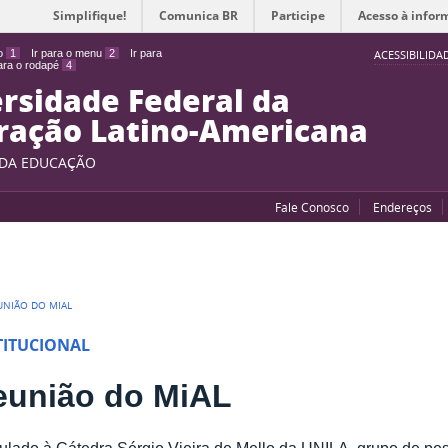
Simplifique!
Comunica BR
Participe
Acesso à infor
do
1
Ir para o menu
2
Ir para
ACESSIBILIDA
para o rodapé
4
rsidade Federal da
ração Latino-Americana
 DA EDUCAÇÃO
Fale Conosco
Endereços
UNIÃO DO MIAL
TITUCIONAL
eunião do MiAL
ulado à Cátedra Sérgio Vieira de Mello da UNILA, grupo de p