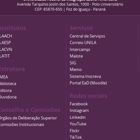
Avenida Tarquínio Joslin dos Santos, 1000 - Polo Universitário
CEP: 85870-650 | Foz do Iguaçu - Paraná
Institutos
Serviços
ILAACH
Central de Serviços
ILAESP
Correio UNILA
ILACVN
Intercampi
ILATIT
Malote
SIG
Estrutura
Memo
Sistema Inscreva
IMEA
Portal EaD (Moodle)
iblioteca
Editora
Redes sociais
Ouvidoria
Facebook
Conselho e Comissões
Instagram
Linkedin
Órgãos de Deliberação Superior
YouTube
Comissões Institucionais
Flickr
TikTok