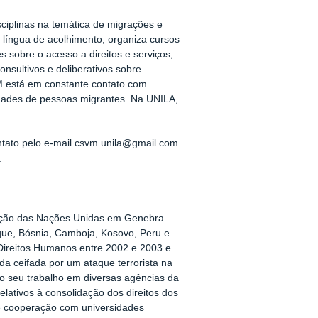
sciplinas na temática de migrações e
 língua de acolhimento; organiza cursos
 sobre o acesso a direitos e serviços,
nsultivos e deliberativos sobre
M está em constante contato com
idades de pessoas migrantes. Na UNILA,
tato pelo e-mail csvm.unila@gmail.com.
.
nização das Nações Unidas em Genebra
ue, Bósnia, Camboja, Kosovo, Peru e
Direitos Humanos entre 2002 e 2003 e
a ceifada por um ataque terrorista na
o seu trabalho em diversas agências da
ativos à consolidação dos direitos dos
e cooperação com universidades