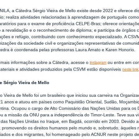
ILA, a Cátedra Sérgio Vieira de Mello existe desde 2022 e oferece di
io; realiza atividades relacionadas à aprendizagem de português como
ratórios para o exame de proficiência CELPE-Bras; oferece orientações
a revalidação e o reconhecimento de diploma; e participa de órgãos co
ações e refúgio, contribuindo com conhecimento especializado. A CSV
nizações da sociedade civil e organizações representativas de comun
tedra é coordenada pelas professoras Laura Amato e Karen Honorio.
 mais informações sobre a Cátedra, acesse o
ou entre em con
Instagram
ateriais e atividades produzidos pela CSVM estão disponíveis
neste link
e Sérgio Vieira de Mello
o Vieira de Mello foi um brasileiro que iniciou sua carreira na Orga
21 anos e atuou em países como Paquistão Oriental, Sudão, Moçambiq
ntina. Ocupou o cargo de Alto Comissário das Nações Unidas para os 
rou a missão da ONU para a independência do Timor-Leste. Teve sua vid
 das Nações Unidas no Iraque, em Bagdá, ocorrido em 2003. Devido a
 promovendo os direitos humanos pelo mundo e, sobretudo, àqueles rel
giados e dos migrantes, foi homenageado pelo ACNUR neste projeto d