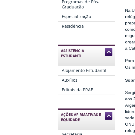
Programas de Pós-
Graduação
Na UN
Especialização
refúg
prepa
Residência
como 
migr
orga
a Cá
ASSISTÊNCIA
ESTUDANTIL
Para
Os m
Alojamento Estudantil
Auxílios
Sobr
Editais da PRAE
Sérgi
aos 
Arge
lide
AÇÕES AFIRMATIVAS E
sede
EQUIDADE
ONU,
refu
Secretaria