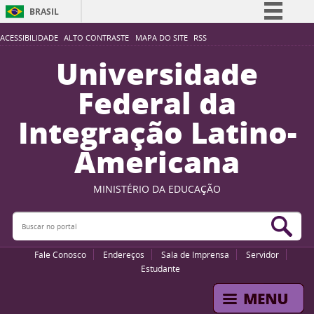
BRASIL
Simplifique!
ACESSIBILIDADE
ALTO CONTRASTE
MAPA DO SITE
RSS
Comunica BR
Universidade
Participe
Federal da
Acesso à informação
Integração Latino-
Legislação
Americana
Canais
MINISTÉRIO DA EDUCAÇÃO
Buscar no portal
Bus
Fale Conosco
Endereços
Sala de Imprensa
Servidor
Estudante