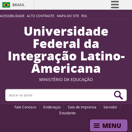
BRASIL
Simplifique!
ACESSIBILIDADE
ALTO CONTRASTE
MAPA DO SITE
RSS
Comunica BR
Universidade
Participe
Federal da
Acesso à informação
Integração Latino-
Legislação
Americana
Canais
MINISTÉRIO DA EDUCAÇÃO
Buscar no portal
Bus
Fale Conosco
Endereços
Sala de Imprensa
Servidor
Estudante