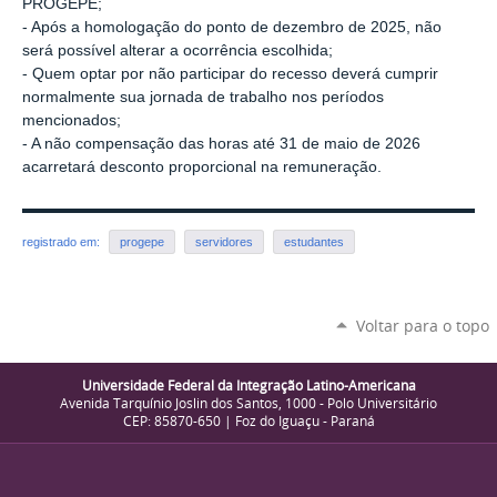
PROGEPE;
- Após a homologação do ponto de dezembro de 2025, não
será possível alterar a ocorrência escolhida;
- Quem optar por não participar do recesso deverá cumprir
normalmente sua jornada de trabalho nos períodos
mencionados;
- A não compensação das horas até 31 de maio de 2026
acarretará desconto proporcional na remuneração.
registrado em:
progepe
servidores
estudantes
Voltar para o topo
Universidade Federal da Integração Latino-Americana
Avenida Tarquínio Joslin dos Santos, 1000 - Polo Universitário
CEP: 85870-650 | Foz do Iguaçu - Paraná