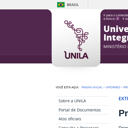
BRASIL
Ir para o conteú
a busca
3
Ir 
Unive
Integ
MINISTÉRIO
VOCÊ ESTÁ AQUI:
PÁGINA INICIAL
>
INFORMES
>
PR
EXT
Sobre a UNILA
Portal de Documentos
Pr
Atos oficiais
Consulta a Processos
Prim