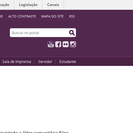
mação
Legislação
Canais
DE
ALTO CONTRASTE
MAPA DO SITE
RSS
Buscar no portal
Buscar no portal
YouTube
Facebook
Flickr
Instagram
Sala de Imprensa
Servidor
Estudante
evistada a líder comunitária Elza