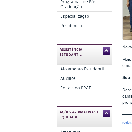
Programas de Pós-
Graduação
Especialização
Residência
Nova 
ASSISTÊNCIA
ESTUDANTIL
Mais
e man
Alojamento Estudantil
Auxílios
Sobr
Editais da PRAE
Dese
camin
profi
AÇÕES AFIRMATIVAS E
EQUIDADE
regist
Secretaria