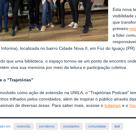
Esta nova t
visibilidade
que transfo
primeiro
epi
a líder com
responsávei
Informa), localizada no bairro Cidade Nova II, em Foz do Iguaçu (PR)
 do que uma biblioteca, o espaço tornou-se um ponto de encontro ond
tém viva sua memória por meio da leitura e participação coletiva.
e o "Trajetórias"
nvolvido como ação de extensão na UNILA, o “Trajetórias Podcast” tem
hos trilhados pelos convidados, além de inspirar o público através da
ssionais de diversas áreas. Para saber mais, acesse o
e o
Instagram
You
rado em:
extensão
servidores
estudantes
comunidade
ilatit