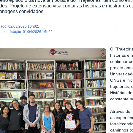
es. Projeto de extensão visa contar as histórias e mostrar os c
onagens convidados.
icado
:
02/03/2026 16h02
,
ma modificação
:
01/04/2026 16h22
O "Trajetór
histórias e
continuar c
projeto amp
Universidad
ONGs e inic
trajetórias,
Histórias d
constante n
Através do 
as experiênc
fortalecend
caminhos por