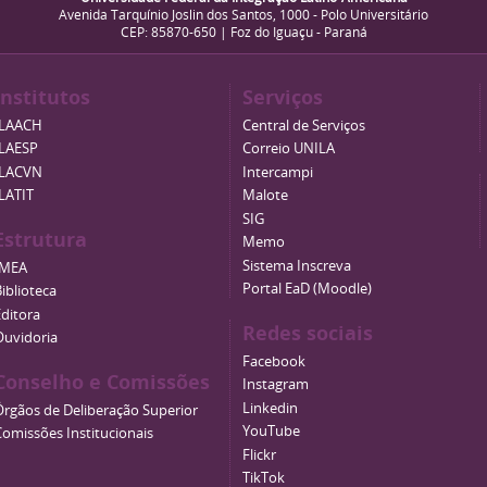
Avenida Tarquínio Joslin dos Santos, 1000 - Polo Universitário
CEP: 85870-650 | Foz do Iguaçu - Paraná
Institutos
Serviços
ILAACH
Central de Serviços
ILAESP
Correio UNILA
ILACVN
Intercampi
ILATIT
Malote
SIG
Estrutura
Memo
Sistema Inscreva
IMEA
Portal EaD (Moodle)
iblioteca
Editora
Redes sociais
Ouvidoria
Facebook
Conselho e Comissões
Instagram
Linkedin
Órgãos de Deliberação Superior
YouTube
Comissões Institucionais
Flickr
TikTok