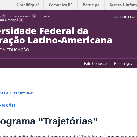
Simplifique!
Comunica BR
Participe
Acesso à infor
do
1
Ir para o menu
2
Ir para
ACESSIBILIDA
para o rodapé
4
rsidade Federal da
ração Latino-Americana
 DA EDUCAÇÃO
Fale Conosco
Endereços
OGRAMA “TRAJETÓRIAS”
ENSÃO
ograma “Trajetórias”
eiro episódio da nova temporada do “Trajetórias” tem como entr