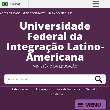
BRASIL
Simplifique!
ACESSIBILIDADE
ALTO CONTRASTE
MAPA DO SITE
RSS
Comunica BR
Universidade
Participe
Federal da
Acesso à informação
Integração Latino-
Legislação
Americana
Canais
MINISTÉRIO DA EDUCAÇÃO
Buscar no portal
Bus
Fale Conosco
Endereços
Sala de Imprensa
Servidor
Estudante