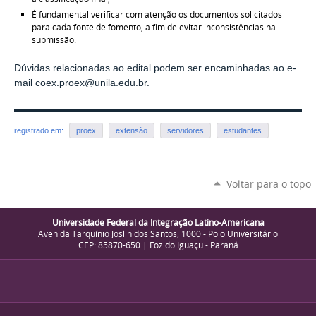
É fundamental verificar com atenção os documentos solicitados
para cada fonte de fomento, a fim de evitar inconsistências na
submissão.
Dúvidas relacionadas ao edital podem ser encaminhadas ao e-
mail coex.proex@unila.edu.br.
registrado em:
proex
extensão
servidores
estudantes
Voltar para o topo
Universidade Federal da Integração Latino-Americana
Avenida Tarquínio Joslin dos Santos, 1000 - Polo Universitário
CEP: 85870-650 | Foz do Iguaçu - Paraná