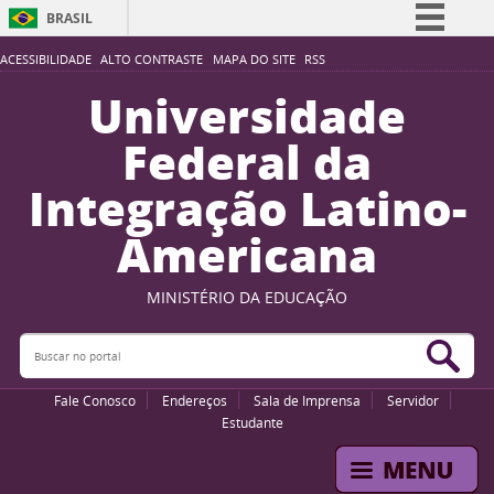
BRASIL
Simplifique!
ACESSIBILIDADE
ALTO CONTRASTE
MAPA DO SITE
RSS
Comunica BR
Universidade
Participe
Federal da
Acesso à informação
Integração Latino-
Legislação
Americana
Canais
MINISTÉRIO DA EDUCAÇÃO
Buscar no portal
Bus
Fale Conosco
Endereços
Sala de Imprensa
Servidor
Estudante