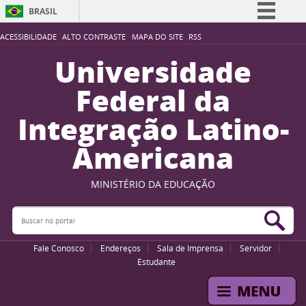
BRASIL
Simplifique!
ACESSIBILIDADE
ALTO CONTRASTE
MAPA DO SITE
RSS
Comunica BR
Universidade
Participe
Federal da
Acesso à informação
Integração Latino-
Legislação
Americana
Canais
MINISTÉRIO DA EDUCAÇÃO
Buscar no portal
Bus
Fale Conosco
Endereços
Sala de Imprensa
Servidor
Estudante