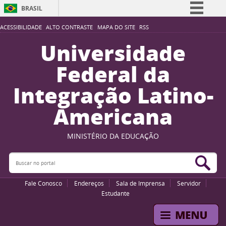
BRASIL
Simplifique!
ACESSIBILIDADE
ALTO CONTRASTE
MAPA DO SITE
RSS
Comunica BR
Universidade
Participe
Federal da
Acesso à informação
Integração Latino-
Legislação
Americana
Canais
MINISTÉRIO DA EDUCAÇÃO
Buscar no portal
Bus
Fale Conosco
Endereços
Sala de Imprensa
Servidor
Estudante