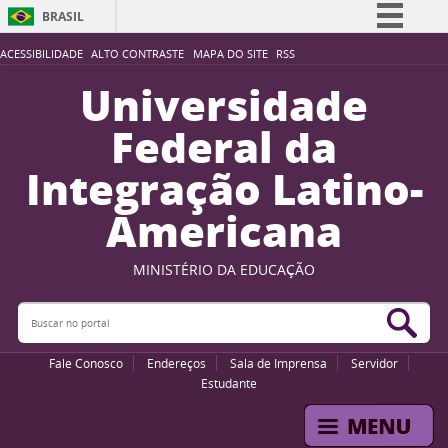
BRASIL
Simplifique!
ACESSIBILIDADE
ALTO CONTRASTE
MAPA DO SITE
RSS
Comunica BR
Universidade
Participe
Federal da
Acesso à informação
Integração Latino-
Legislação
Americana
Canais
MINISTÉRIO DA EDUCAÇÃO
Buscar no portal
Bus
Fale Conosco
Endereços
Sala de Imprensa
Servidor
Estudante