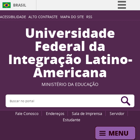
BRASIL
Simplifique!
ACESSIBILIDADE
ALTO CONTRASTE
MAPA DO SITE
RSS
Comunica BR
Universidade
Participe
Federal da
Acesso à informação
Integração Latino-
Legislação
Americana
Canais
MINISTÉRIO DA EDUCAÇÃO
Buscar no portal
Bus
Fale Conosco
Endereços
Sala de Imprensa
Servidor
Estudante