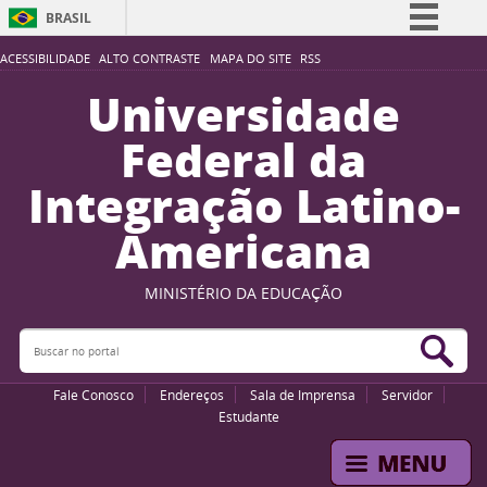
BRASIL
Simplifique!
ACESSIBILIDADE
ALTO CONTRASTE
MAPA DO SITE
RSS
Comunica BR
Universidade
Participe
Federal da
Acesso à informação
Integração Latino-
Legislação
Americana
Canais
MINISTÉRIO DA EDUCAÇÃO
Buscar no portal
Bus
Fale Conosco
Endereços
Sala de Imprensa
Servidor
Estudante