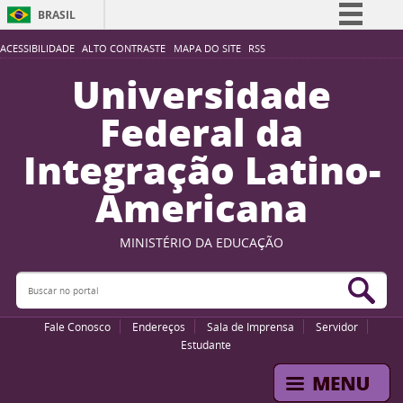
BRASIL
Simplifique!
ACESSIBILIDADE
ALTO CONTRASTE
MAPA DO SITE
RSS
Comunica BR
Universidade
Participe
Federal da
Acesso à informação
Integração Latino-
Legislação
Americana
Canais
MINISTÉRIO DA EDUCAÇÃO
Buscar no portal
Bus
Fale Conosco
Endereços
Sala de Imprensa
Servidor
Estudante