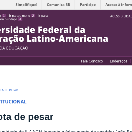
Simplifique!
Comunica BR
Participe
Acesso à infor
do
1
Ir para o menu
2
Ir para
ACESSIBILIDA
para o rodapé
4
rsidade Federal da
ração Latino-Americana
 DA EDUCAÇÃO
Fale Conosco
Endereços
TA DE PESAR
TITUCIONAL
ota de pesar
nidade do ILAACH lamenta o falecimento do servidor João Bati