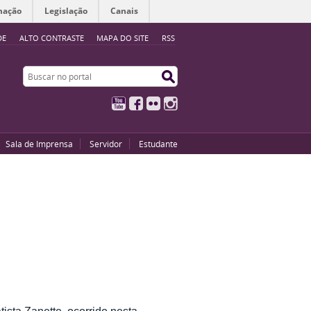
mação
Legislação
Canais
DE
ALTO CONTRASTE
MAPA DO SITE
RSS
Buscar no portal
Buscar no portal
YouTube
Facebook
Flickr
Instagram
Sala de Imprensa
Servidor
Estudante
sta Zanette, ocorrido nesta