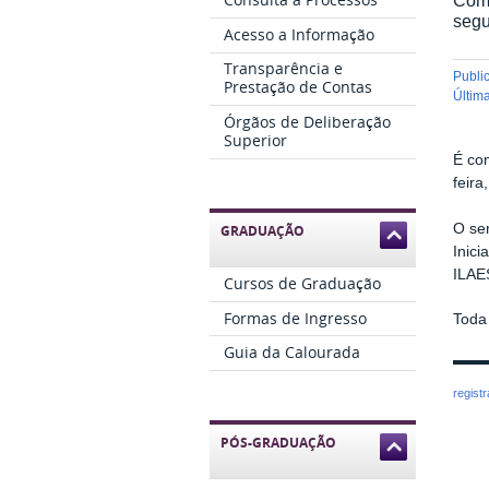
segu
Acesso a Informação
Transparência e
publ
Prestação de Contas
últi
Órgãos de Deliberação
Superior
É co
feira
O se
GRADUAÇÃO
Inic
ILAE
Cursos de Graduação
Formas de Ingresso
Toda
Guia da Calourada
regist
PÓS-GRADUAÇÃO