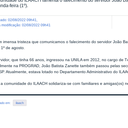
nda-feira (1º).
icado
:
02/08/2022 09h41
,
ma modificação
:
02/08/2022 09h41
m imensa tristeza que comunicamos o falecimento do servidor João Bat
, 1º de agosto.
rvidor, que tinha 66 anos, ingressou na UNILA em 2012, no cargo de 
ialmente na PROGRAD, João Batista Zanette também passou pelas sec
SP. Atualmente, estava lotado no Departamento Administrativo do ILA
 a comunidade do ILAACH solidariza-se com familiares e amigas(os) 
rado em:
ilaach