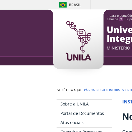
BRASIL
Ir para o conteú
a busca
3
Ir 
Unive
Integ
MINISTÉRIO
VOCÊ ESTÁ AQUI:
PÁGINA INICIAL
>
INFORMES
>
NO
INS
Sobre a UNILA
Portal de Documentos
N
Atos oficiais
Consulta a Processos
Comu