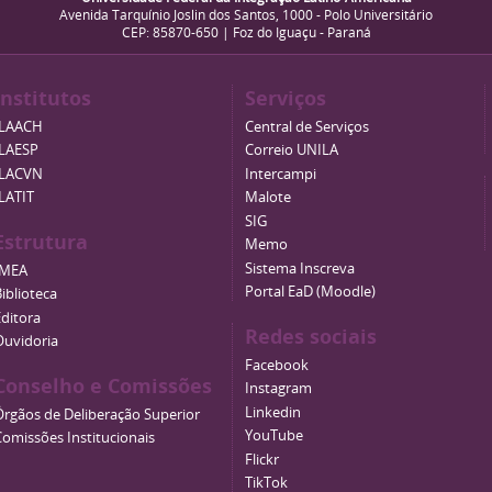
Avenida Tarquínio Joslin dos Santos, 1000 - Polo Universitário
CEP: 85870-650 | Foz do Iguaçu - Paraná
Institutos
Serviços
ILAACH
Central de Serviços
ILAESP
Correio UNILA
ILACVN
Intercampi
ILATIT
Malote
SIG
Estrutura
Memo
Sistema Inscreva
IMEA
Portal EaD (Moodle)
iblioteca
Editora
Redes sociais
Ouvidoria
Facebook
Conselho e Comissões
Instagram
Linkedin
Órgãos de Deliberação Superior
YouTube
Comissões Institucionais
Flickr
TikTok