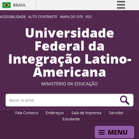
BRASIL
Simplifique!
ACESSIBILIDADE
ALTO CONTRASTE
MAPA DO SITE
RSS
Comunica BR
Universidade
Participe
Federal da
Acesso à informação
Integração Latino-
Legislação
Americana
Canais
MINISTÉRIO DA EDUCAÇÃO
Buscar no portal
Bus
Fale Conosco
Endereços
Sala de Imprensa
Servidor
Estudante