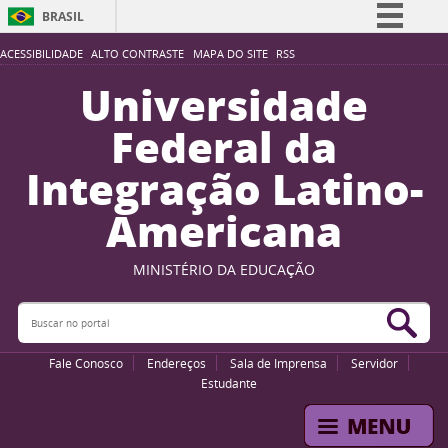
BRASIL
Simplifique!
ACESSIBILIDADE
ALTO CONTRASTE
MAPA DO SITE
RSS
Comunica BR
Universidade
Participe
Federal da
Acesso à informação
Integração Latino-
Legislação
Americana
Canais
MINISTÉRIO DA EDUCAÇÃO
Buscar no portal
Bus
Fale Conosco
Endereços
Sala de Imprensa
Servidor
Estudante