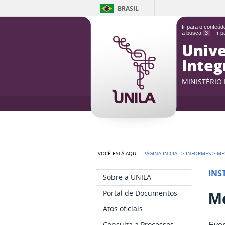
BRASIL
Ir para o conteú
a busca
3
Ir 
Unive
Integ
MINISTÉRIO
VOCÊ ESTÁ AQUI:
PÁGINA INICIAL
>
INFORMES
>
ME
INS
Sobre a UNILA
Portal de Documentos
M
Atos oficiais
Consulta a Processos
Even