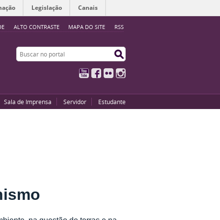
mação
Legislação
Canais
DE
ALTO CONTRASTE
MAPA DO SITE
RSS
Buscar no portal
Buscar no portal
YouTube
Facebook
Flickr
Instagram
Sala de Imprensa
Servidor
Estudante
nismo
biente, na questão de terras e na