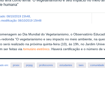
de humana”
icado
:
08/10/2019 15h48
,
ma modificação
:
08/10/2019 15h48
omenagem ao Dia Mundial do Vegetarianismo, o Observatório Educad
-redonda “O vegetarianismo e seu impacto no meio ambiente, na ques
o será realizado na próxima quinta-feira (10), às 19h, no Jardim Univer
m ser feitas via
. Haverá certificação e o número de 
formulário eletrônico
rado em:
proex
prppg
professores
estudantes
taes
comunidade