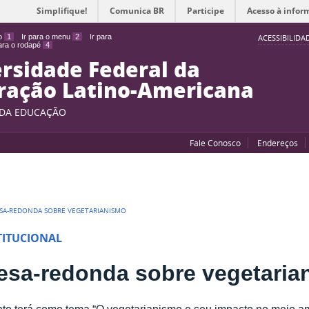
Simplifique!
Comunica BR
Participe
Acesso à infor
do
1
Ir para o menu
2
Ir para
ACESSIBILIDA
para o rodapé
4
rsidade Federal da
ração Latino-Americana
 DA EDUCAÇÃO
Fale Conosco
Endereços
SA-REDONDA SOBRE VEGETARIANISMO
TITUCIONAL
esa-redonda sobre vegetaria
to terá como tema “O vegetarianismo e seu impacto no meio am