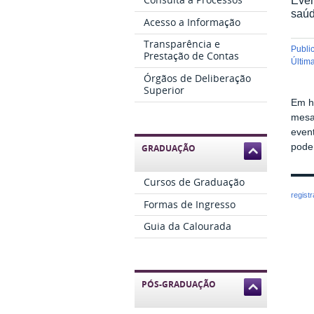
saú
Acesso a Informação
Transparência e
publ
Prestação de Contas
últi
Órgãos de Deliberação
Superior
Em h
mesa
event
pode
GRADUAÇÃO
Cursos de Graduação
regist
Formas de Ingresso
Guia da Calourada
PÓS-GRADUAÇÃO