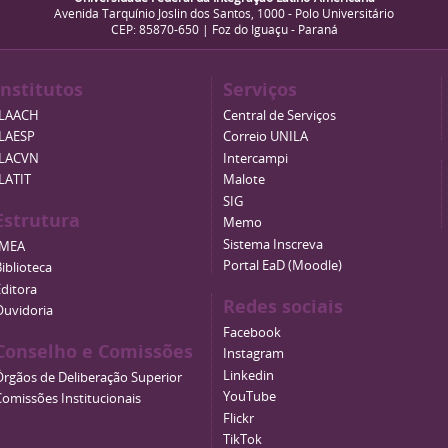
Avenida Tarquínio Joslin dos Santos, 1000 - Polo Universitário
CEP: 85870-650 | Foz do Iguaçu - Paraná
Institutos
Serviços
ILAACH
Central de Serviços
ILAESP
Correio UNILA
ILACVN
Intercampi
ILATIT
Malote
SIG
Estrutura
Memo
Sistema Inscreva
IMEA
Portal EaD (Moodle)
iblioteca
Editora
Redes sociais
Ouvidoria
Facebook
Conselho e Comissões
Instagram
Linkedin
Órgãos de Deliberação Superior
YouTube
Comissões Institucionais
Flickr
TikTok