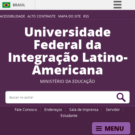
BRASIL
Simplifique!
ACESSIBILIDADE
ALTO CONTRASTE
MAPA DO SITE
RSS
Comunica BR
Universidade
Participe
Federal da
Acesso à informação
Integração Latino-
Legislação
Americana
Canais
MINISTÉRIO DA EDUCAÇÃO
Buscar no portal
Bus
Fale Conosco
Endereços
Sala de Imprensa
Servidor
Estudante