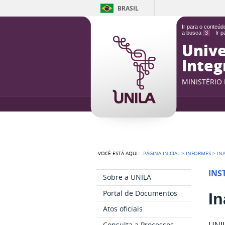
BRASIL
Ir para o conteú
a busca
3
Ir 
Unive
Integ
MINISTÉRIO
VOCÊ ESTÁ AQUI:
PÁGINA INICIAL
>
INFORMES
>
IN
INS
Sobre a UNILA
Portal de Documentos
I
Atos oficiais
Consulta a Processos
UNIL