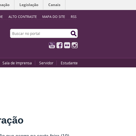
mação
Legislação
Canais
DE
ALTO CONTRASTE
MAPA DO SITE
RSS
Buscar no portal
Buscar no portal
YouTube
Facebook
Flickr
Instagram
Sala de Imprensa
Servidor
Estudante
ração
o que ocorre na sexta-feira (19),