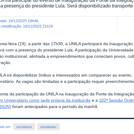
a presença do presidente Lula. Será disponibilizado transporte
icado
:
16/12/2025 18h46
,
ma modificação
:
18/12/2025 21h29
xta-feira (19), a partir das 17h30, a UNILA participará da inauguraçã
rá com a presença do presidente Lula. A participação da Universidade
ão institucional, alinhada a empreendimentos que conectam povos, cult
ração.
ILA irá disponibilizar ônibus a interessados em comparecer ao evento
rsitário. As vagas são limitadas e a participação requer preenchiment
onta da participação da UNILA na i
nauguração da Ponte da Integraçã
m Universitário como sede própria da instituição
e a
102ª Sessão Ordin
NSUN)
foram antecipados para o período da manhã.
rado em:
servidores
estudantes