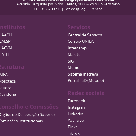
Avenida Tarquínio Joslin dos Santos, 1000 - Polo Universitário
CEP: 85870-650 | Foz do Iguaçu - Paraná
Institutos
Serviços
ILAACH
Central de Serviços
ILAESP
Correio UNILA
ILACVN
Intercampi
ILATIT
Malote
SIG
Estrutura
Memo
Sistema Inscreva
IMEA
Portal EaD (Moodle)
iblioteca
Editora
Redes sociais
Ouvidoria
Facebook
Conselho e Comissões
Instagram
Linkedin
Órgãos de Deliberação Superior
YouTube
Comissões Institucionais
Flickr
TikTok