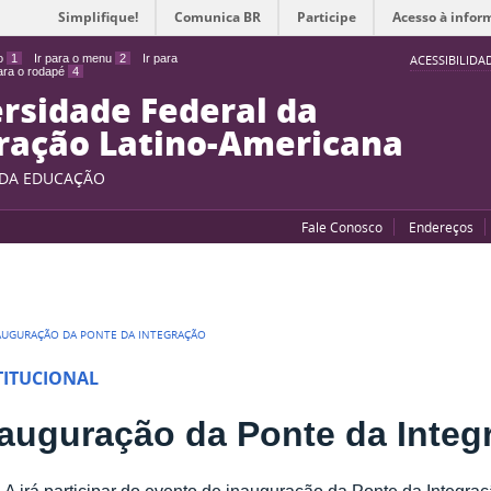
Simplifique!
Comunica BR
Participe
Acesso à infor
do
1
Ir para o menu
2
Ir para
ACESSIBILIDA
para o rodapé
4
rsidade Federal da
ração Latino-Americana
 DA EDUCAÇÃO
Fale Conosco
Endereços
AUGURAÇÃO DA PONTE DA INTEGRAÇÃO
TITUCIONAL
nauguração da Ponte da Integ
A irá participar do evento de inauguração da Ponte da Integraçã