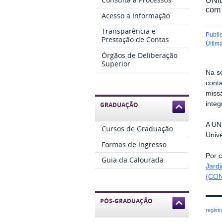
com 
Acesso a Informação
Transparência e
publ
Prestação de Contas
últi
Órgãos de Deliberação
Superior
Na se
conta
miss
integ
GRADUAÇÃO
A UN
Cursos de Graduação
Unive
Formas de Ingresso
Por c
Guia da Calourada
Jardi
(CO
PÓS-GRADUAÇÃO
regist