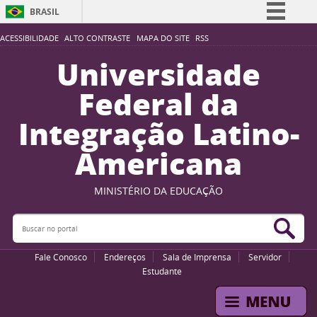
BRASIL
Simplifique!
ACESSIBILIDADE
ALTO CONTRASTE
MAPA DO SITE
RSS
Comunica BR
Universidade
Participe
Federal da
Acesso à informação
Integração Latino-
Legislação
Americana
Canais
MINISTÉRIO DA EDUCAÇÃO
Buscar no portal
Bus
Fale Conosco
Endereços
Sala de Imprensa
Servidor
Estudante