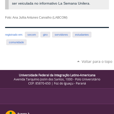
ser veiculada no informativo La Semana Unilera.
Foto: Ana Jullia Antunes Carvalho (LABCOM)
registrado em:
secom
giro
servidores
estudantes
comunidade
Voltar para o topo
Universidade Federal da Integração Latino-Americana
Avenida Tarquínio Joslin dos Santos, 1000 - Polo Universitário
CEP: 85870-650 | Foz do Iguaçu - Paraná