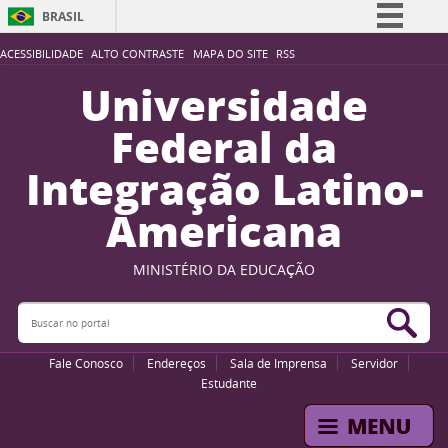
BRASIL
Simplifique!
ACESSIBILIDADE
ALTO CONTRASTE
MAPA DO SITE
RSS
Comunica BR
Universidade
Participe
Federal da
Acesso à informação
Integração Latino-
Legislação
Americana
Canais
MINISTÉRIO DA EDUCAÇÃO
Buscar no portal
Bus
Fale Conosco
Endereços
Sala de Imprensa
Servidor
Estudante