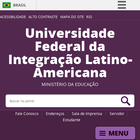
BRASIL
Simplifique!
ACESSIBILIDADE
ALTO CONTRASTE
MAPA DO SITE
RSS
Comunica BR
Universidade
Participe
Federal da
Acesso à informação
Integração Latino-
Legislação
Americana
Canais
MINISTÉRIO DA EDUCAÇÃO
Buscar no portal
Bus
Fale Conosco
Endereços
Sala de Imprensa
Servidor
Estudante