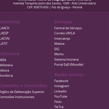
Avenida Tarquínio Joslin dos Santos, 1000 - Polo Universitário
CEP: 85870-650 | Foz do Iguaçu - Paraná
Institutos
Serviços
ILAACH
Central de Serviços
ILAESP
Correio UNILA
ILACVN
Intercampi
ILATIT
Malote
SIG
Estrutura
Memo
Sistema Inscreva
IMEA
Portal EaD (Moodle)
iblioteca
Editora
Redes sociais
Ouvidoria
Facebook
Conselho e Comissões
Instagram
Linkedin
Órgãos de Deliberação Superior
YouTube
Comissões Institucionais
Flickr
TikTok