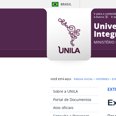
BRASIL
Ir para o conteú
a busca
3
Ir 
Unive
Integ
MINISTÉRIO
VOCÊ ESTÁ AQUI:
PÁGINA INICIAL
>
INFORMES
>
EX
EXT
Sobre a UNILA
Portal de Documentos
E
Atos oficiais
Consulta a Processos
Por 