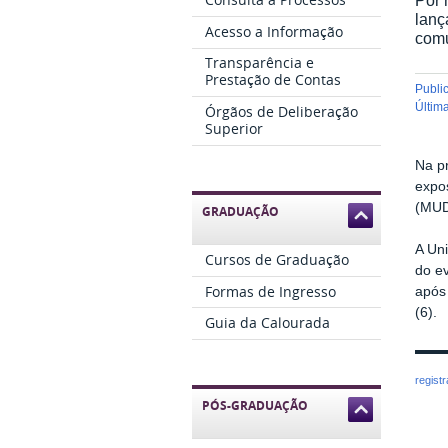
lanç
Acesso a Informação
comu
Transparência e
Prestação de Contas
publ
últi
Órgãos de Deliberação
Superior
Na pr
expo
(MUD
GRADUAÇÃO
A Uni
Cursos de Graduação
do ev
Formas de Ingresso
após
(6).
Guia da Calourada
regist
PÓS-GRADUAÇÃO