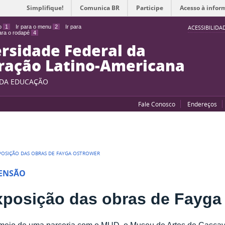
Simplifique!
Comunica BR
Participe
Acesso à infor
do
1
Ir para o menu
2
Ir para
ACESSIBILIDA
para o rodapé
4
rsidade Federal da
ração Latino-Americana
 DA EDUCAÇÃO
Fale Conosco
Endereços
POSIÇÃO DAS OBRAS DE FAYGA OSTROWER
ENSÃO
xposição das obras de Fayga
meio de uma parceria com o MUD, o Museu de Artes de Cascavel 