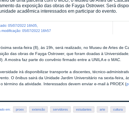
amento da exposição das obras de Fayga Ostrower. Será dispon
nidade acadêmica interessados em participar do evento.
icado
:
05/07/2022 16h05
,
ma modificação
:
05/07/2022 16h57
óxima sexta-feira (8), às 19h, será realizado, no Museu de Artes de 
sição das obras de Fayga Ostrower, que foram doadas à Universidade,
). A mostra faz parte do convênio firmado entre a UNILA e o MAC.
versidade irá disponibilizar transporte a discentes, técnico-administra
ento. O ônibus sairá da Unidade Jardim Universitário na sexta-feira, à
 o término da atividade. Interessados devem enviar e-mail à PROEX (
p
rado em:
proex
extensão
servidores
estudantes
arte
cultura