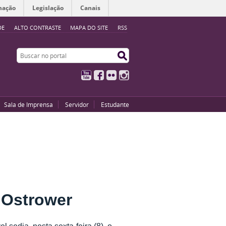
mação
Legislação
Canais
DE
ALTO CONTRASTE
MAPA DO SITE
RSS
Buscar no portal
Buscar no portal
YouTube
Facebook
Flickr
Instagram
Sala de Imprensa
Servidor
Estudante
 Ostrower
sedia, nesta sexta-feira (8), o