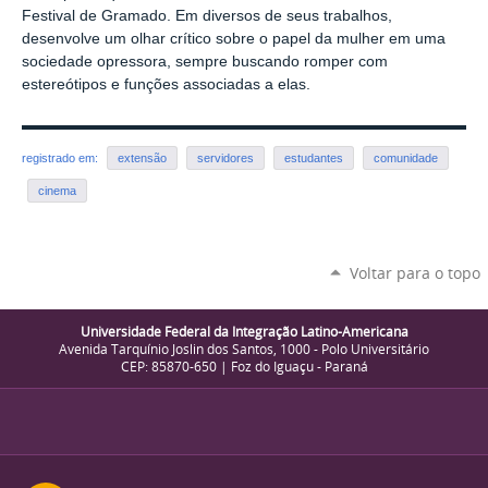
Festival de Gramado. Em diversos de seus trabalhos,
desenvolve um olhar crítico sobre o papel da mulher em uma
sociedade opressora, sempre buscando romper com
estereótipos e funções associadas a elas.
registrado em:
extensão
servidores
estudantes
comunidade
cinema
Voltar para o topo
Universidade Federal da Integração Latino-Americana
Avenida Tarquínio Joslin dos Santos, 1000 - Polo Universitário
CEP: 85870-650 | Foz do Iguaçu - Paraná