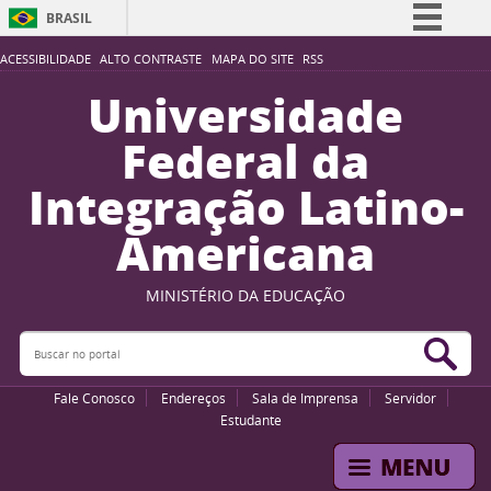
BRASIL
Simplifique!
ACESSIBILIDADE
ALTO CONTRASTE
MAPA DO SITE
RSS
Comunica BR
Universidade
Participe
Federal da
Acesso à informação
Integração Latino-
Legislação
Americana
Canais
MINISTÉRIO DA EDUCAÇÃO
Buscar no portal
Bus
Fale Conosco
Endereços
Sala de Imprensa
Servidor
Estudante