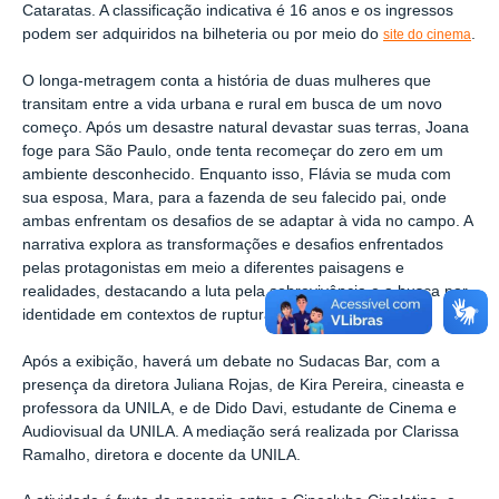
Cataratas. A classificação indicativa é 16 anos e os ingressos
podem ser adquiridos na bilheteria ou por meio do
.
site do cinema
O longa-metragem conta a história de duas mulheres que
transitam entre a vida urbana e rural em busca de um novo
começo. Após um desastre natural devastar suas terras, Joana
foge para São Paulo, onde tenta recomeçar do zero em um
ambiente desconhecido. Enquanto isso, Flávia se muda com
sua esposa, Mara, para a fazenda de seu falecido pai, onde
ambas enfrentam os desafios de se adaptar à vida no campo. A
narrativa explora as transformações e desafios enfrentados
pelas protagonistas em meio a diferentes paisagens e
realidades, destacando a luta pela sobrevivência e a busca por
identidade em contextos de ruptura e mudança.
Após a exibição, haverá um debate no Sudacas Bar, com a
presença da diretora Juliana Rojas, de Kira Pereira, cineasta e
professora da UNILA, e de Dido Davi, estudante de Cinema e
Audiovisual da UNILA. A mediação será realizada por Clarissa
Ramalho, diretora e docente da UNILA.