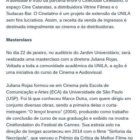
A atividade é fruto da parceria entre o Cineclube Cinelatino, o
espaço Cine Cataratas, a distribuidora Vitrine Filmes e o
Sudacas Bar. O Cinelatino é um projeto de extensão da UNILA
sem fins lucrativos. Assim, a receita da venda de ingressos é
destinada integralmente ao cinema e às distribuidoras.
Masterclass
No dia 22 de janeiro, no auditório do Jardim Universitário, será
realizada uma masterclass com a diretora Juliana Rojas.
Voltada a toda a comunidade acadêmica da UNILA, a ação é
uma iniciativa do curso de Cinema e Audiovisual.
Juliana Rojas formou-se em Cinema pela Escola de
Comunicação e Artes (ECA) da Universidade de São Paulo
(USP). Foi lá que conheceu Marco Dutra, com quem dirigiu em
conjunto diversas obras, sendo a primeira delas o curta-
metragem “O lençol branco” (2004), produzido como trabalho
de conclusão de curso de sua graduação e exibido na mostra
Cinéfondation do Festival de Cannes. Sua estreia solo na
direção de longas aconteceu em 2014 com o filme “Sinfonia da
Necrópole”, que venceu o Prêmio da Crítica de Melhor Filme no