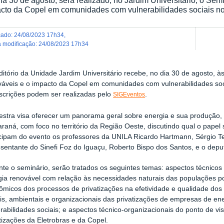
cto da Copel em comunidades com vulnerabilidades sociais no t
icado
:
24/08/2023 17h34
,
ma modificação
:
24/08/2023 17h34
itório da Unidade Jardim Universitário recebe, no dia 30 de agosto, à
váveis e o impacto da Copel em comunidades com vulnerabilidades socia
nscrições podem ser realizadas pelo
.
SIGEventos
estra visa oferecer um panorama geral sobre energia e sua produção, a
raná, com foco no território da Região Oeste, discutindo qual o papel
icipam do evento os professores da UNILA Ricardo Hartmann, Sérgio Te
sentante do Sinefi Foz do Iguaçu, Roberto Bispo dos Santos, e o depu
te o seminário, serão tratados os seguintes temas: aspectos técnicos
ia renovável com relação às necessidades naturais das populações por 
micos dos processos de privatizações na efetividade e qualidade dos s
ais, ambientais e organizacionais das privatizações de empresas de 
rabilidades sociais; e aspectos técnico-organizacionais do ponto de vi
tizações da Eletrobras e da Copel.