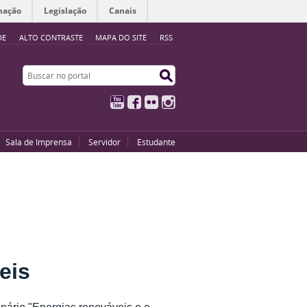
mação
Legislação
Canais
DE
ALTO CONTRASTE
MAPA DO SITE
RSS
Buscar no portal
Buscar no portal
YouTube
Facebook
Flickr
Instagram
Sala de Imprensa
Servidor
Estudante
eis
inário "Energias renováveis e o