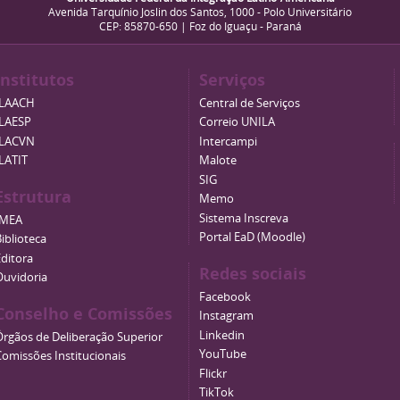
Avenida Tarquínio Joslin dos Santos, 1000 - Polo Universitário
CEP: 85870-650 | Foz do Iguaçu - Paraná
Institutos
Serviços
ILAACH
Central de Serviços
ILAESP
Correio UNILA
ILACVN
Intercampi
ILATIT
Malote
SIG
Estrutura
Memo
Sistema Inscreva
IMEA
Portal EaD (Moodle)
iblioteca
Editora
Redes sociais
Ouvidoria
Facebook
Conselho e Comissões
Instagram
Linkedin
Órgãos de Deliberação Superior
YouTube
Comissões Institucionais
Flickr
TikTok