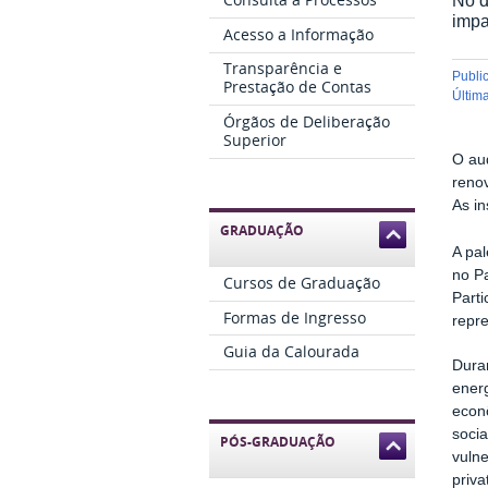
impa
Acesso a Informação
Transparência e
publ
Prestação de Contas
últi
Órgãos de Deliberação
Superior
O aud
reno
As i
GRADUAÇÃO
A pal
no Pa
Cursos de Graduação
Part
Formas de Ingresso
repre
Guia da Calourada
Duran
energ
econô
soci
PÓS-GRADUAÇÃO
vulne
priva