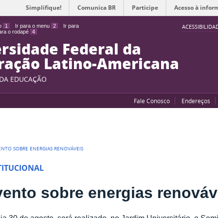
Simplifique!
Comunica BR
Participe
Acesso à infor
do
1
Ir para o menu
2
Ir para
ACESSIBILIDA
para o rodapé
4
rsidade Federal da
ração Latino-Americana
 DA EDUCAÇÃO
Fale Conosco
Endereços
ENTO SOBRE ENERGIAS RENOVÁVEIS
TITUCIONAL
ento sobre energias renováv
ia 30 de agosto, será realizado, no Jardim Universitário, o Sem