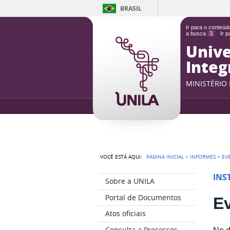
BRASIL
Ir para o conteú
a busca
3
Ir 
Unive
Integ
MINISTÉRIO
VOCÊ ESTÁ AQUI:
PÁGINA INICIAL
>
INFORMES
>
EV
INS
Sobre a UNILA
Portal de Documentos
Ev
Atos oficiais
Consulta a Processos
No d