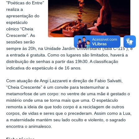
"Poéticas do Entre"
realiza a
apresentação do
espetáculo
cênico
“Cheia
Crescente”. As
sessões serão
sempre às 20h, na Unidade Jardim Universitário (sala C-115 ), e
a entrada é gratuita. Como os lugares são limitados, haverá a
distribuição de senhas a partir das 19h30. A classificação
indicativa do espetáculo é de 16 anos.
Com atuação de Angi Lazzareti e direção de Fabio Salvatti,
“Cheia Crescente” é um convite para testemunhar a
metamorfose de um corpo: no ventre de uma mãe é gestado o
mistério onde uma se torna mais que uma. O espetáculo
remonta a ideia de que todo corpo é a reciclagem de outros
corpos, de vidas e seres que o precederam. Assim como a Lua,
a maternidade mantém seu lado oculto e violento, o sagrado
encontra o animalesco.