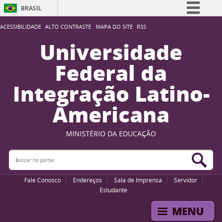
BRASIL
Simplifique!
ACESSIBILIDADE
ALTO CONTRASTE
MAPA DO SITE
RSS
Comunica BR
Universidade
Participe
Federal da
Acesso à informação
Integração Latino-
Legislação
Americana
Canais
MINISTÉRIO DA EDUCAÇÃO
Buscar no portal
Bus
Fale Conosco
Endereços
Sala de Imprensa
Servidor
Estudante