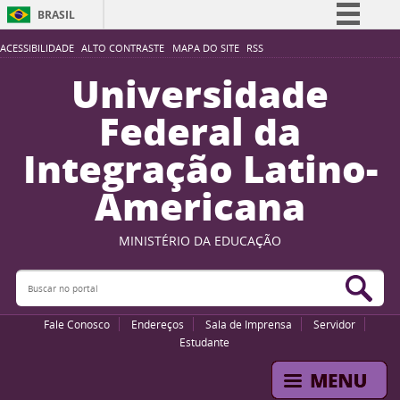
BRASIL
Simplifique!
ACESSIBILIDADE
ALTO CONTRASTE
MAPA DO SITE
RSS
Comunica BR
Universidade
Participe
Federal da
Acesso à informação
Integração Latino-
Legislação
Americana
Canais
MINISTÉRIO DA EDUCAÇÃO
Buscar no portal
Bus
Fale Conosco
Endereços
Sala de Imprensa
Servidor
Estudante