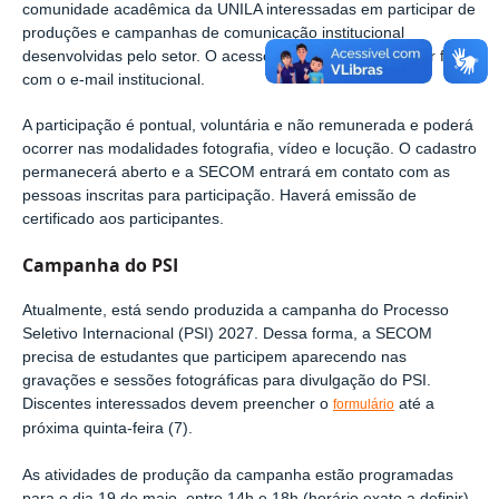
comunidade acadêmica da UNILA interessadas em participar de
produções e campanhas de comunicação institucional
desenvolvidas pelo setor. O acesso ao formulário deve ser feito
com o e-mail institucional.
A participação é pontual, voluntária e não remunerada e poderá
ocorrer nas modalidades
fotografia, vídeo e locução.
O cadastro
permanecerá aberto e a SECOM entrará em contato com as
pessoas inscritas para participação.
Haverá
emissão de
certificado aos participantes.
Campanha do PSI
Atualmente, está sendo produzida a campanha do Processo
Seletivo Internacional (PSI) 2027. Dessa forma, a SECOM
precisa de estudantes que participem aparecendo nas
gravações e sessões fotográficas para divulgação do PSI.
Discentes interessados devem preencher o
até a
formulário
próxima quinta-feira (7).
As atividades de produção da campanha estão programadas
para o dia 19 de maio, entre 14h e 18h (horário exato a definir).