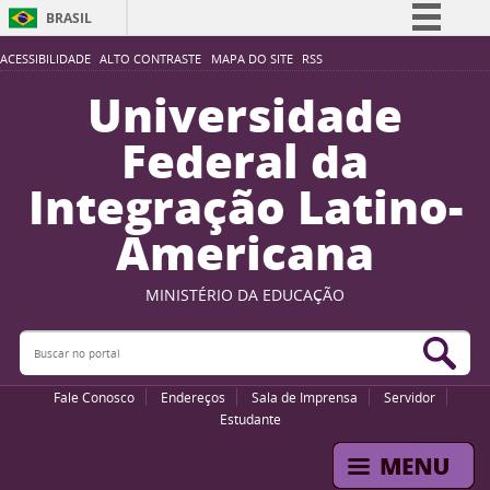
BRASIL
Simplifique!
ACESSIBILIDADE
ALTO CONTRASTE
MAPA DO SITE
RSS
Comunica BR
Universidade
Participe
Federal da
Acesso à informação
Integração Latino-
Legislação
Americana
Canais
MINISTÉRIO DA EDUCAÇÃO
Buscar no portal
Bus
Fale Conosco
Endereços
Sala de Imprensa
Servidor
Estudante