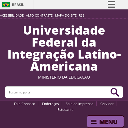
BRASIL
Simplifique!
ACESSIBILIDADE
ALTO CONTRASTE
MAPA DO SITE
RSS
Comunica BR
Universidade
Participe
Federal da
Acesso à informação
Integração Latino-
Legislação
Americana
Canais
MINISTÉRIO DA EDUCAÇÃO
Buscar no portal
Bus
Fale Conosco
Endereços
Sala de Imprensa
Servidor
Estudante